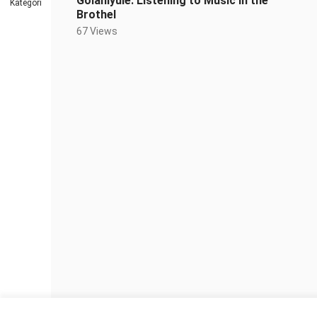
Golaniyule: Listening to Music in the
Kategori
Brothel
67 Views