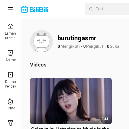
Laman
burutingasmr
utama
0
Mengikuti
0
Pengikut
0
Suka
Anime
Videos
Drama
Pendek
Trend
0:44