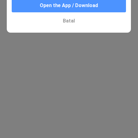
Open the App / Download
Tiada hasil yang berkaitan ditemui
Batal