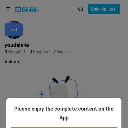
Pilih bahasa
Buka Aplikasi
English
Ikut
Bahasa: Bahasa Melayu
ภาษาไทย
youdaleile
Sign
0
Mengikuti
4
Pengikut
7
Suka
Tiếng Việt
In
Videos
Bahasa Indonesia
Bahasa Melayu
Please enjoy the complete content on the
App