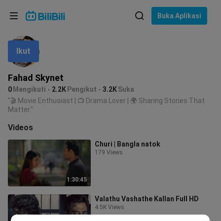
Pilih bahasa
Buka Aplikasi
English
Ikut
Bahasa: Bahasa Melayu
ภาษาไทย
Fahad Skynet
Sign
0
Mengikuti
2.2K
Pengikut
3.2K
Suka
Tiếng Việt
In
"🎬 Movie Enthusiast | 📺 Drama Lover | 🌍 Sharing Stories That
Matter."
Bahasa Indonesia
Videos
Bahasa Melayu
Churi | Bangla natok
179 Views
1:30:45
Valathu Vashathe Kallan Full HD
4.5K Views