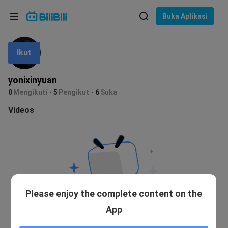
Pilih bahasa
Buka Aplikasi
English
Ikut
Bahasa: Bahasa Melayu
ภาษาไทย
yonixinyuan
Sign
0
Mengikuti
5
Pengikut
6
Suka
Tiếng Việt
In
Videos
Bahasa Indonesia
Bahasa Melayu
Please enjoy the complete content on the
App