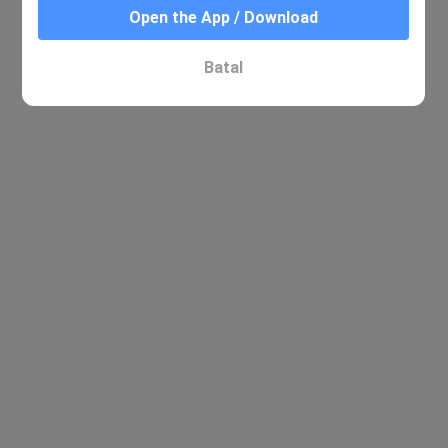
Open the App / Download
Tiada hasil yang berkaitan ditemui
Batal