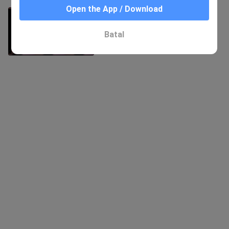
Open the App / Download
Too Cool Meme Dance 260306_2
181 Views
Batal
3:10