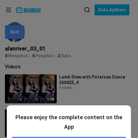
Pilih bahasa
Buka Aplikasi
English
Ikut
Bahasa: Bahasa Melayu
ภาษาไทย
alanriver_03_01
Sign
0
Mengikuti
6
Pengikut
2
Suka
Tiếng Việt
In
Videos
Bahasa Indonesia
Lamb Stew with Potatoes Dance
260425_4
Bahasa Melayu
9 Views
2:50
Book Aroma, Deer One Dance
Please enjoy the complete content on the
260312_1
22 Views
App
2:42