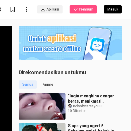
Aplikasi
Premium
Masuk
Direkomendasikan untukmu
Semua
Anime
“Ingin menghina dengan
keras, menikmati
kecantikan yang
nobodycaresyouuu
10 Ditonton
berlinang air mata”
1:01
Siapa yang ngerti!