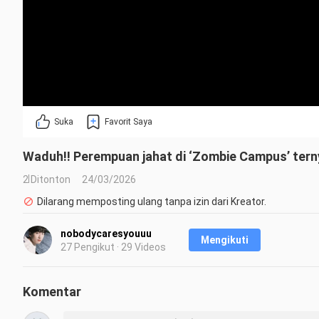
Suka
Favorit Saya
Waduh!! Perempuan jahat di ‘Zombie Campus’ terny
2 Ditonton
24/03/2026
Dilarang memposting ulang tanpa izin dari Kreator.
nobodycaresyouuu
Mengikuti
27 Pengikut · 29 Videos
Komentar