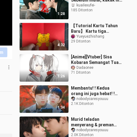
Sebelum mulai, kakak ini
sok jalan-jalan dua li;
kuailexufei-
185 Ditonton
setelah mulai, langsung
1:28
berubah
【Tutorial Kartu Tahun
Baru】 Kartu tiga
dimensi seperti harimau
Yueyuezhishang
29 Ditonton
dengan sayap dan
4:32
berkah
im
[Anime][Vtuber] Sisa
Kobaran Semangat Tuan
Quin
Dadaonee
71 Ditonton
1:26
Membantu! ! Kedua
orang ini juga hebat! !
Sangat menyenangkan
nobodycaresyouuu
2.1K Ditonton
memiliki senior berwajah
1:34
lumpuh x pemu
Murid teladan
menyerang & preman
sekolah menerima |
nobodycaresyouuu
2.0K Ditonton
Kecepatan terkunci!