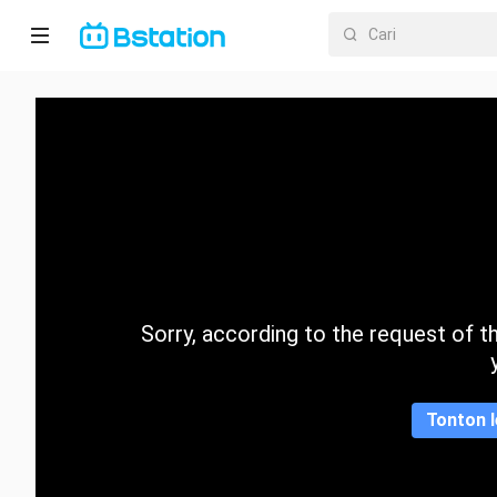
Halaman
utama
Anime
Dracin
Trending
Sorry, according to the request of the
Kategori
Tonton l