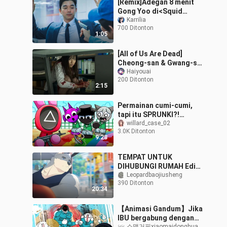
[Remix]Adegan 8 menit
Gong Yoo di<Squid
Game>
Karrilia
700 Ditonton
1:05
[All of Us Are Dead]
Cheong-san & Gwang-su
Mengambil Ponsel di
Haiyouai
200 Ditonton
Kantor
2:15
Permainan cumi-cumi,
tapi itu SPRUNKI?!
(animasi kartun)
willard_case_02
3.0K Ditonton
9:28
TEMPAT UNTUK
DIHUBUNGI RUMAH Edisi
7 【Karakter baru akan
Leopardbaojiusheng
390 Ditonton
debut! 】 "Ayo makan
20:34
makanan cepat saji bers
【Animasi Gandum】Jika
IBU bergabung dengan
소맥거핀xiaomaidonghua