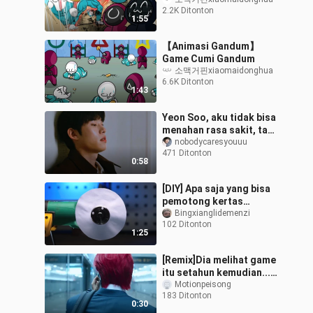
Squid Games
2.2K Ditonton
1:55
【Animasi Gandum】
Game Cumi Gandum
소맥거핀xiaomaidonghua
6.6K Ditonton
1:43
Yeon Soo, aku tidak bisa
menahan rasa sakit, tapi
aku sudah terbiasa,
nobodycaresyouuu
471 Ditonton
biarkan suara hujan di
0:58
luar je
[DIY] Apa saja yang bisa
pemotong kertas
memotong?
Bingxianglidemenzi
102 Ditonton
1:25
[Remix]Dia melihat game
itu setahun kemudian...
<Squid Game>
Motionpeisong
183 Ditonton
0:30