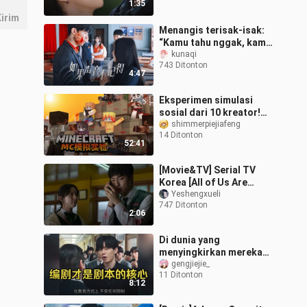
1:35
irim
Menangis terisak-isak:
“Kamu tahu nggak, kamu
tuh nggak pernah
kunaqi
743 Ditonton
panggil nama aku, selalu
4:47
manggil ‘ket
Eksperimen simulasi
sosial dari 10 kreator!
Ayo bertahan hidup
shimmerpiejiafeng
14 Ditonton
bersama di tengah
52:41
kiamat zombie!
[Movie&TV] Serial TV
Korea [All of Us Are
Dead] PV 1
Yeshengxueli
747 Ditonton
2:06
Di dunia yang
menyingkirkan mereka
yang tak berguna ini,
gengjiejie_
11 Ditonton
keberadaan drama
8:12
televisi adalah untuk
mere