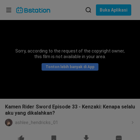
Pilih bahasa
Buka Aplikasi
English
Bahasa: Bahasa Indonesia
ภาษาไทย
Sorry, according to the request of the copyright owner,
asuk
this film is not available in your area.
Tiếng Việt
Tonton lebih banyak di App
Bahasa Indonesia
Bahasa Melayu
Kamen Rider Sword Episode 33 - Kenzaki: Kenapa selalu
aku yang dikalahkan?
ashlee_hendricks_01