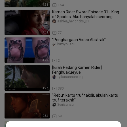
9:51
164
Kamen Rider Sword Episode 31 - King
of Spades: Aku hanyalah seorang
paparazzi yang menyukai gosip ks
ashlee_hendricks_01
7:51
77
“Penghargaan Video Abstrak”
buziyouzhu
4:22
2
[Bilah Pedang Kamen Rider]
Fenghuaxueyue
_yibasannanxing
4:27
380
"Rebut kartu truf takdir, akulah kartu
truf terakhir"
Seqisansui
0:33
59
"𝑩𝑫 Versi yang Dipulihkan" Kamen