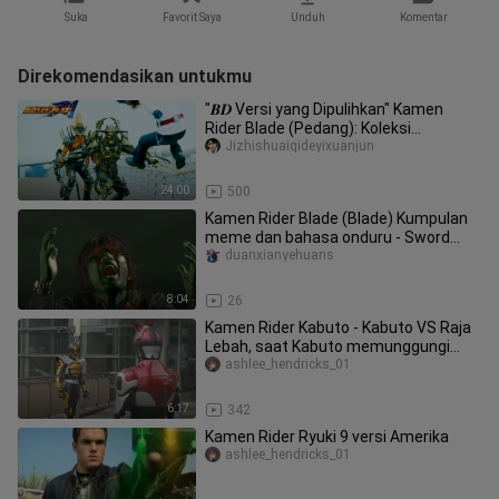
Suka
Favorit Saya
Unduh
Komentar
Direkomendasikan untukmu
"𝑩𝑫 Versi yang Dipulihkan" Kamen
Rider Blade (Pedang): Koleksi
Pertempuran Klasik "Masalah 9"
Jizhishuaiqideyixuanjun
24:00
500
Kamen Rider Blade (Blade) Kumpulan
meme dan bahasa onduru - Sword
Chef akan langsung ke sarangnya se
duanxianyehuans
8:04
26
Kamen Rider Kabuto - Kabuto VS Raja
Lebah, saat Kabuto memunggungi
Anda, nasib Anda akan hancur
ashlee_hendricks_01
6:17
342
Kamen Rider Ryuki 9 versi Amerika
ashlee_hendricks_01