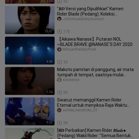
4:26
32
"𝑩𝑫 Versi yang Dipulihkan" Kamen
Rider Blade (Pedang): Koleksi
Pertarungan Klasik "Edisi Kesepuluh"
Jizhishuaiqideyixuanjun
25:07
175
【Aikawa Nanase】Putaran NOL
~BLADE BRAVE @NANASE'S DAY 2020
MihuanRatelめRock
4:04
33
Makoto pamitan di panggung, air mata
tumpah di tempat, saatnya mulai
belajar lagi
xiaoyesiyi
1:26
50
Swaruz memanggil Kamen Rider
Eternal untuk menyiksa Raja Waktu
secara brutal, Katsumi Daido: Saya ti
ashlee_hendricks_01
9:23
58
[𝐁𝐃 Perbaikan] Kamen Rider 𝑩𝒍𝒂𝒅𝒆♠
(Pedang) Wakil Rider: "Semua Bentuk