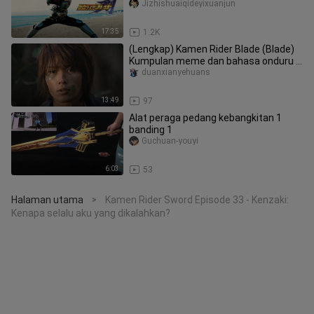
+ Koleksi Semua Bunuh"
Jizhishuaiqideyixuanjun
17:35
1.2K
(Lengkap) Kamen Rider Blade (Blade)
Kumpulan meme dan bahasa onduru -
Sword Chef akan langsung ke sa
duanxianyehuans
13:49
97
Alat peraga pedang kebangkitan 1
banding 1
Guchuan-youyi
6:03
53
Halaman utama
Kamen Rider Sword Episode 33 - Kenzaki:
>
Kenapa selalu aku yang dikalahkan?