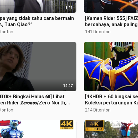
1:41
pa yang tidak tahu cara bermain
[Kamen Rider 555] FAI
s, Tuan Qiao?”
bercahaya, anak paling
jalanan
itonton
141 Ditonton
14:47
𝐇𝐃𝐑+ Bingkai Halus 𝟔𝟎] Lihat
[4KHDR + 60 bingkai se
n Rider 𝒁𝒆𝒓𝒐𝒏𝒐𝒔/Zero North,
Koleksi pertarungan K
 paling tampan dan pasti akan
KNIGHT/Night Rider Ga
itonton
214 Ditonton