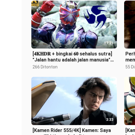
17:31
[𝟒𝐊𝐇𝐃𝐑 + bingkai 𝟔𝟎 sehalus sutra]
Per
"Jalan hantu adalah jalan manusia"
mem
Kamen Rider Hibiki/𝐇𝐈𝐁𝐈𝐊𝐈·Hita
Angi
266 Ditonton
55 D
3:33
[Kamen Rider 555/4K] Kamen: Saya
[Kam