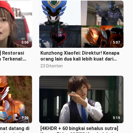
5:06
5:07
] Restorasi
Kunzhong Xiaofei: Direktur! Kenapa
 Terkenal:
orang lain dua kali lebih kuat dari
oik Presiden
orang kulit hitam?
23 Ditonton
7:33
5:19
at datang di
[4KHDR + 60 bingkai sehalus sutra]