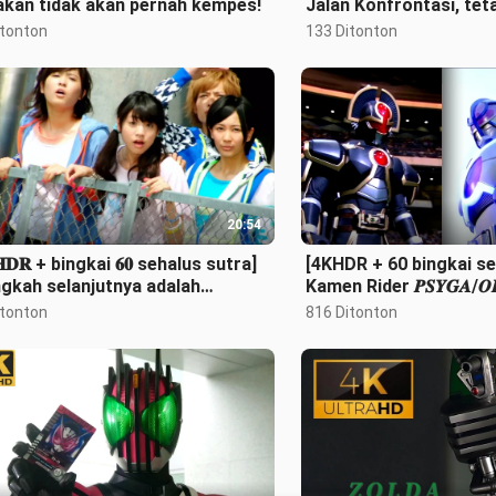
akan tidak akan pernah kempes!
Jalan Konfrontasi, teta
lapis baja...
itonton
133 Ditonton
20:54
𝐇𝐃𝐑 + bingkai 𝟔𝟎 sehalus sutra]
[4KHDR + 60 bingkai se
gkah selanjutnya adalah
Kamen Rider 𝑷𝑺𝒀𝑮𝑨/𝑶
ggungku!" Kamen Rider Kaiwu/
koleksi pertarungan in
itonton
816 Ditonton
𝐌·K