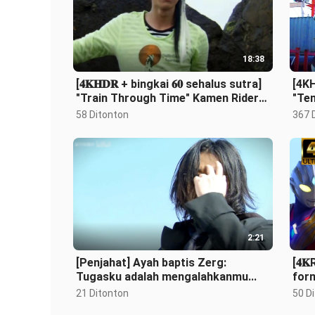
18:38
[𝟒𝐊𝐇𝐃𝐑 + bingkai 𝟔𝟎 sehalus sutra]
[4KH
"Train Through Time" Kamen Rider
"Te
Den-O/𝐃𝐄𝐍-𝐎·Ryotaro
Men
58 Ditonton
367 
Nogami·Trans
Per
2:21
[Penjahat] Ayah baptis Zerg:
[𝟒𝐊
Tugasku adalah mengalahkanmu...
form
ket
21 Ditonton
50 D