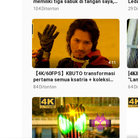
memiliki tiga sabuk di tangan saya,
Led
hanya untuk bersenang-senang!
104 Ditonton
29 D
4:11
【4K/60FPS】KBUTO transformasi
[𝟒
pertama semua ksatria + koleksi
"Lan
baju besi eksplosif
pan
84 Ditonton
64 D
𝐆𝐀