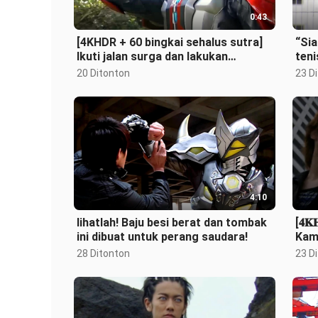
0:43
[4KHDR + 60 bingkai sehalus sutra]
“Sia
Ikuti jalan surga dan lakukan
teni
segalanya!
20 Ditonton
23 D
4:10
lihatlah! Baju besi berat dan tombak
[𝟒𝐊
ini dibuat untuk perang saudara!
Kame
yang
28 Ditonton
23 D
me