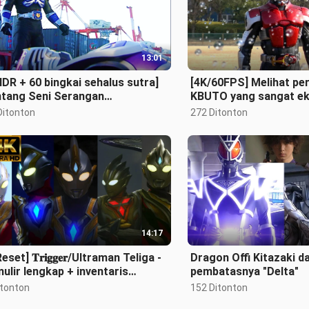
13:01
DR + 60 bingkai sehalus sutra]
[4K/60FPS] Melihat pe
ntang Seni Serangan
KBUTO yang sangat eks
yelinap" - Hadiah Utama
1
Ditonton
272 Ditonton
tarungan Men
14:17
Reset] 𝐓𝐫𝐢𝐠𝐠𝐞𝐫/Ultraman Teliga -
Dragon Offi Kitazaki d
ulir lengkap + inventaris
pembatasnya "Delta"
erampilan mematikan yang khas!
itonton
152 Ditonton