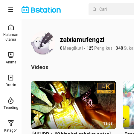
Halaman
zaixiamufengzi
utama
0
Mengikuti
125
Pengikut
348
Suka
Anime
Videos
Dracin
Trending
13:53
Kategori