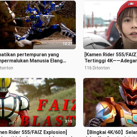
10:27
hatikan pertempuran yang
[Kamen Rider 555/FAIZ
permalukan Manusia Elang
Tertinggi 4K——Adegan
n...
Tiga Pertempuran Her
itonton
116 Ditonton
3:15
en Rider 555/FAIZ Explosion]
【Bingkai 4K/60】Selam