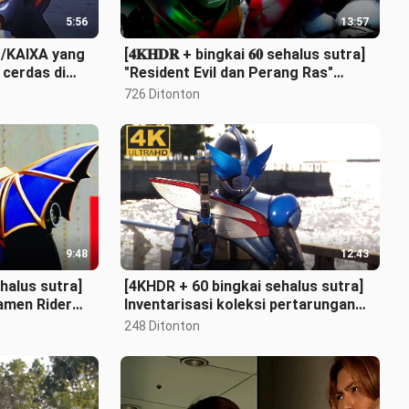
5:56
13:57
Z/KAIXA yang
[𝟒𝐊𝐇𝐃𝐑 + bingkai 𝟔𝟎 sehalus sutra]
 cerdas di
"Resident Evil dan Perang Ras"
Kamen Rider 𝐀𝐦𝐚𝐳𝐨𝐧𝐬·Transformasi
726 Ditonton
K
9:48
12:43
halus sutra]
[4KHDR + 60 bingkai sehalus sutra]
amen Rider
Inventarisasi koleksi pertarungan
o Shuai yang
tampan Kamen Rider DRAKE
248 Ditonton