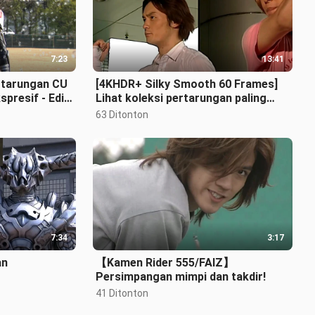
7:23
13:41
rtarungan CU
[4KHDR+ Silky Smooth 60 Frames]
presif - Edisi
Lihat koleksi pertarungan paling
keren Kamen Rider RYUKI!
63 Ditonton
7:34
3:17
an
【Kamen Rider 555/FAIZ】
Persimpangan mimpi dan takdir!
41 Ditonton