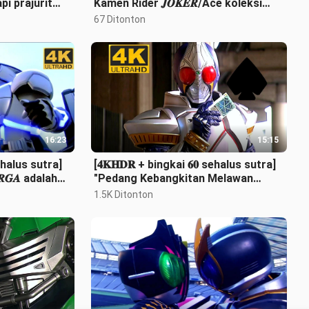
pi prajurit
Kamen Rider 𝑱𝑶𝑲𝑬𝑹/Ace koleksi
pertarungan pasti yang membara!
67 Ditonton
16:23
15:15
halus sutra]
[𝟒𝐊𝐇𝐃𝐑 + bingkai 𝟔𝟎 sehalus sutra]
𝑹𝑮𝑨 adalah
"Pedang Kebangkitan Melawan
tensitas ting
Takdir" Pedang Kamen Rider/
1.5K Ditonton
𝐁𝐋𝐀𝐃𝐄·Kaza