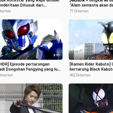
uk Rockstar yang wajib dimiliki
[𝟒𝐊𝐇𝐃𝐑 + bingkai 𝟔𝟎
enderitaan Ditusuk dari
"Alam semesta akan d
akang"
Rider Kamen Rider/𝐅𝐎𝐔
itonton
71 Ditonton
8:35
/HDR] Episode pertarungan
[Kamen Rider Kabuto] 
adi Dongshan Fengying yang luar
bertarung Black Kabu
a (1)
menarik!
Ditonton
452 Ditonton