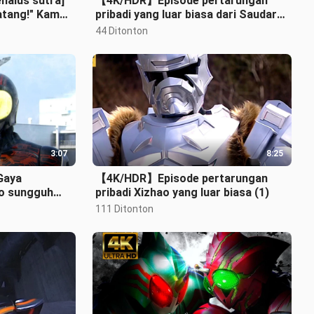
 sehalus sutra]
【4K/HDR】Episode pertarungan
atang!" Kamen
pribadi yang luar biasa dari Saudara
𝐑𝐙𝐄· Genta
Sanshui (1)
44 Ditonton
3:07
8:25
Gaya
【4K/HDR】Episode pertarungan
to sungguh
pribadi Xizhao yang luar biasa (1)
111 Ditonton