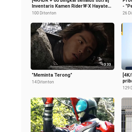
[4KHDR + 60 bingkai sehalus sutra]
Prod
Inventaris Kamen Rider𝑾·X Hayate
- "P
Ace Ultimate·Komandan akan
Bel
100 Ditonton
26 D
membu
3:33
"Meminta Terong"
[4K
prib
14 Ditonton
bias
129 