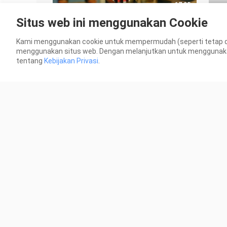
17:05
Situs web ini menggunakan Cookie
[𝟒𝐊𝐇𝐃𝐑 + bingkai 𝟔𝟎 sehalus sutra]
[4KH
"Penghancur Dunia" Kamen Rider
per
Kami menggunakan cookie untuk mempermudah (seperti tetap 
Imperial Knight/
Ride
454 Ditonton
1.4K
menggunakan situs web. Dengan melanjutkan untuk menggunakan s
𝐃𝐄𝐂𝐀𝐃𝐄·Kadoyaji·Tr
tentang
Kebijakan Privasi
.
9:47
【4K/HDR】Episode pertarungan
"Ka
pribadi yang luar biasa dari Saudara
dan
Nan (1)
Repl
119 Ditonton
406 