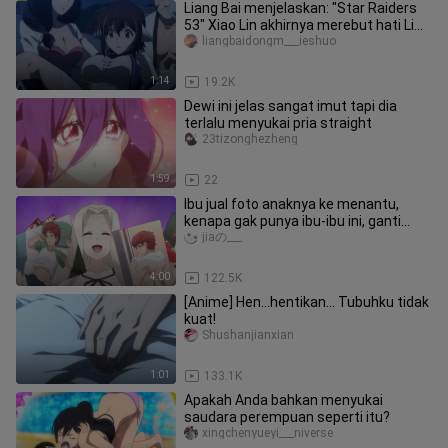
Liang Bai menjelaskan: "Star Raiders
53" Xiao Lin akhirnya merebut hati Li
Ren, dan sepasang kekasih
liangbaidongm___ieshuo
1:14
19.2K
Dewi ini jelas sangat imut tapi dia
terlalu menyukai pria straight
23tizonghezheng
1:59
22
Ibu jual foto anaknya ke menantu,
kenapa gak punya ibu-ibu ini, ganti
saya
jiaの___
4:00
122.5K
[Anime] Hen...hentikan... Tubuhku tidak
kuat!
Shushanjianxian
1:01
133.1K
Apakah Anda bahkan menyukai
saudara perempuan seperti itu?
xingchenyueyi___niverse