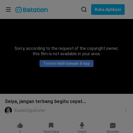
Pilih bahasa
Buka Aplikasi
English
Bahasa: Bahasa Indonesia
ภาษาไทย
Sorry, according to the request of the copyright owner,
asuk
this film is not available in your area.
Tiếng Việt
Tonton lebih banyak di App
Bahasa Indonesia
Bahasa Melayu
Seiya, jangan terbang begitu cepat...
XueleiOgreEater
3
Favorit Saya
Unduh
Komentar