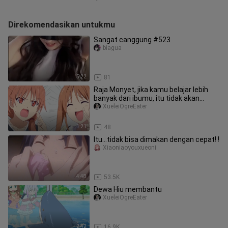
Direkomendasikan untukmu
Sangat canggung #523
biagua
5:22
81
Raja Monyet, jika kamu belajar lebih
banyak dari ibumu, itu tidak akan
merosot begitu parah!
XueleiOgreEater
1:21
48
Itu...tidak bisa dimakan dengan cepat! !
Xiaoniaoyouxueoni
4:48
53.5K
Dewa Hiu membantu
XueleiOgreEater
2:42
16.9K