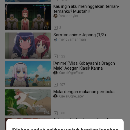
Kau ingin aku meninggalkan teman-
temanku? Mustahil!
fanxingsylar
2:27
3
Sorotan anime Jepang (1/3)
mengyamanman
2:03
122
[Anime][Miss Kobayashi's Dragon
Maid] Adegan Klasik Kanna
XueleiOgreEater
2:21
407
Mulai dengan makanan pembuka
XueleiOgreEater
2:49
160
Sekali sehari, selamat tinggal tuan
guapizhupip
Silakan unduh aplikasi untuk konten lengkap