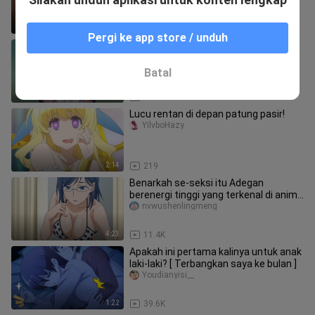
2:19
29
Pergi ke app store / unduh
Inventarisasi adegan terkenal Kangna
XueleiOgreEater
Batal
2:02
272
Lucu rentan di depan patung pasir!
YilvboHazy
2:14
219
Benarkah se-seksi itu Adegan
berenergi tinggi yang terkenal di anime
#46
nvwushenlingmeng
4:23
11.4K
Apakah ini pertama kalinya untuk anak
laki-laki? [ Terbangkan saya ke bulan ]
Youdianyisi__
1:22
39.6K