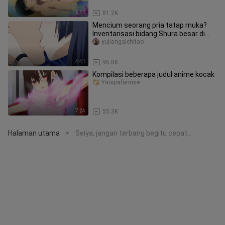
5:11
81.2K
Mencium seorang pria tatap muka?
Inventarisasi bidang Shura besar di
anime!
yujiangaichitao
4:41
95.8K
Kompilasi beberapa judul anime kocak
Yaoqiafanmie
7:24
55.3K
Halaman utama
Seiya, jangan terbang begitu cepat...
>