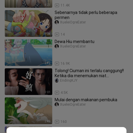
4:23
11.4K
Sebenarnya tidak perlu beberapa
permen
XueleiOgreEater
3:04
14
Dewa Hiu membantu
XueleiOgreEater
2:42
16.9K
Tolong! Ciuman ini terlalu canggung!!
Ketika dia menemukan niat
pembunuhannya, si gila ini tersenyum
EndingKJY
2:01
4.5K
Mulai dengan makanan pembuka
XueleiOgreEater
2:49
160
Seiya, jangan terbang begitu cepat...