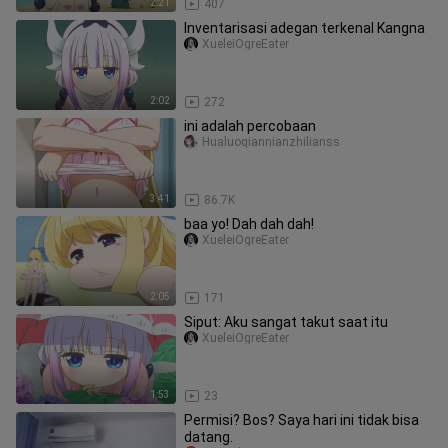
2:21
407
Inventarisasi adegan terkenal Kangna
XueleiOgreEater
2:02
272
ini adalah percobaan
Hualuoqiannianzhilianss
3:41
86.7K
baa yo! Dah dah dah!
XueleiOgreEater
2:05
171
Siput: Aku sangat takut saat itu
XueleiOgreEater
1:53
23
Permisi? Bos? Saya hari ini tidak bisa
datang.