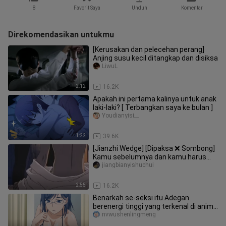
8
Favorit Saya
Unduh
Komentar
Direkomendasikan untukmu
[Kerusakan dan pelecehan perang]
Anjing susu kecil ditangkap dan disiksa
LiwuL
2:12
16.2K
Apakah ini pertama kalinya untuk anak
laki-laki? [ Terbangkan saya ke bulan ]
Youdianyisi__
1:22
39.6K
[Jianzhi Wedge] [Dipaksa ❌ Sombong]
Kamu sebelumnya dan kamu harus
menjadi milikku di masa depan! !
jiangbianyishuchui
2:55
16.2K
Benarkah se-seksi itu Adegan
berenergi tinggi yang terkenal di anime
#46
nvwushenlingmeng