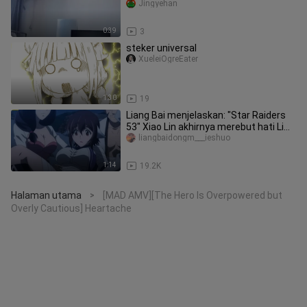
Jingyehan
0:39
3
steker universal
XueleiOgreEater
1:30
19
Liang Bai menjelaskan: "Star Raiders
53" Xiao Lin akhirnya merebut hati Li
Ren, dan sepasang kekasih
liangbaidongm___ieshuo
1:14
19.2K
Halaman utama
[MAD AMV][The Hero Is Overpowered but
>
Overly Cautious] Heartache