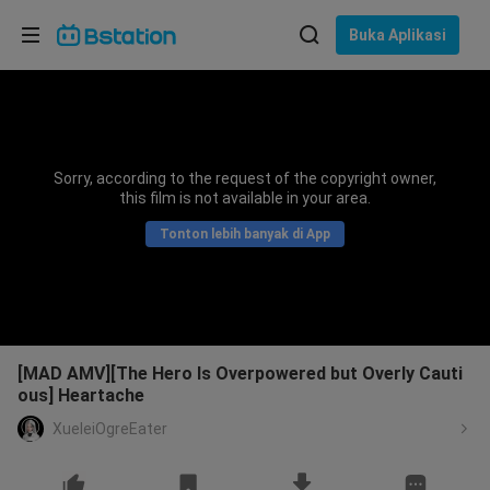
Pilih bahasa
Buka Aplikasi
English
Bahasa: Bahasa Indonesia
ภาษาไทย
Sorry, according to the request of the copyright owner,
asuk
this film is not available in your area.
Tiếng Việt
Tonton lebih banyak di App
Bahasa Indonesia
Bahasa Melayu
[MAD AMV][The Hero Is Overpowered but Overly Cauti
ous] Heartache
XueleiOgreEater