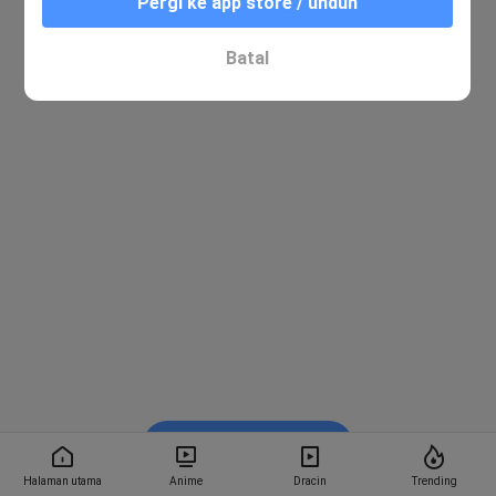
Pergi ke app store / unduh
Batal
Nonton di Bstation
Halaman utama
Anime
Dracin
Trending