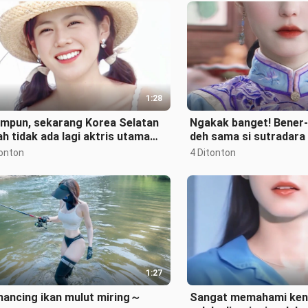
1:28
ampun, sekarang Korea Selatan
Ngakak banget! Bener-
h tidak ada lagi aktris utama
deh sama si sutradara 
rti ini…
dia cantik banget sam
tonton
4 Ditonton
1:27
ancing ikan mulut miring～
Sangat memahami kena