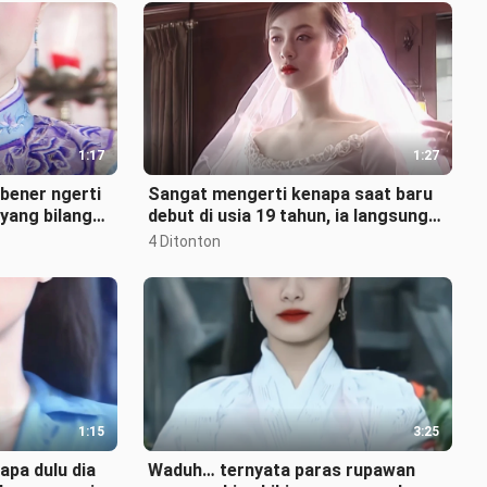
1:17
1:27
bener ngerti
Sangat mengerti kenapa saat baru
yang bilang
debut di usia 19 tahun, ia langsung
pai nggangg
dipilih oleh Andy Lau dalam sek
4 Ditonton
1:15
3:25
pa dulu dia
Waduh… ternyata paras rupawan