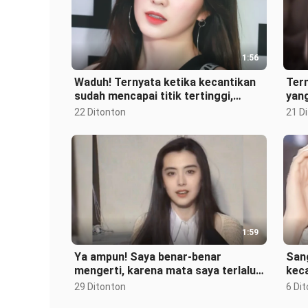
1:56
Waduh! Ternyata ketika kecantikan
Ter
sudah mencapai titik tertinggi,
yang
tinggi badan pun tak lagi berarti!
dan
22 Ditonton
21 D
1:59
Ya ampun! Saya benar‑benar
Sang
mengerti, karena mata saya terlalu
keca
indah sampai ada yang curiga saya
dan
29 Ditonton
6 Di
mema
be