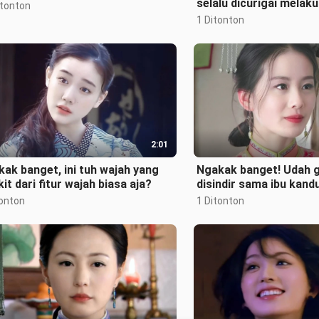
selalu dicurigai melak
itonton
plastik.
1 Ditonton
2:01
ak banget, ini tuh wajah yang
Ngakak banget! Udah g
kit dari fitur wajah biasa aja?
disindir sama ibu kand
gak keliatan cakep!
tonton
1 Ditonton