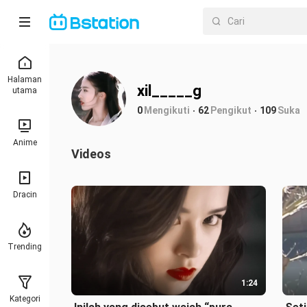
Halaman
xil_____g
utama
0
Mengikuti
62
Pengikut
109
Suka
Anime
Videos
Dracin
Trending
1:24
Kategori