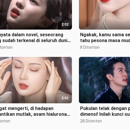
2:02
nyata dalam novel, seseorang
Ngakak, kamu sama se
 sudah terkenal di seluruh dunia
tahu pesona masa mud
 mempesona seantero negeri s
Bersaudari Wang!
itonton
8 Ditonton
2:02
at mengerti, di hadapan
Pukulan telak dengan 
ntikan mutlak, asam hialuronat
dimensi! Inilah kunci s
 ekstrak plasenta domba pun tak
tayangan drama Thaila
tonton
28 Ditonton