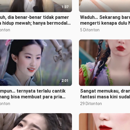
1:37
h, dia benar‑benar tidak pamer
Waduh… Sekarang baru
a hidup mewah; hanya bermodal
mengerti kenapa dulu 
butnya saja sudah
tidak pernah bersikap s
tonton
5 Ditonton
ggenggam
2:01
mpun… ternyata terlalu cantik
Sangat memukau, dra
ang bisa membuat para pria
fantasi masa kini sud
dur!
menjadi serial anak-an
tonton
29 Ditonton