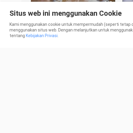
1:47
Situs web ini menggunakan Cookie
Waduh! Ternyata apa yang dulu
Ngak
dikatakan Liu Yan memang benar!
selu
Kami menggunakan cookie untuk mempermudah (seperti tetap 
2 Ditonton
1 Di
menggunakan situs web. Dengan melanjutkan untuk menggunakan s
tentang
Kebijakan Privasi
.
1:24
Memang cantik banget, tapi sifatnya
Nga
juga benar-benar kayak perempuan
nger
penuh drama!
mem
6 Ditonton
6 Di
mak