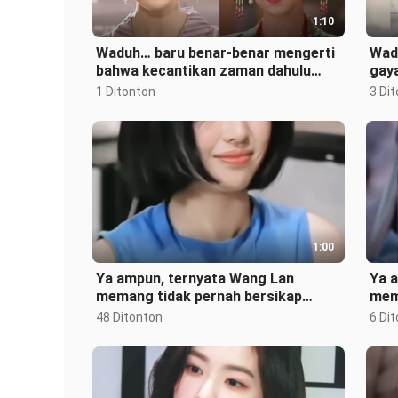
1:10
Waduh… baru benar-benar mengerti
Wadu
bahwa kecantikan zaman dahulu
gay
memang membutuhkan wibawa dan
ram
1 Ditonton
3 Di
sikap y
men
1:00
Ya ampun, ternyata Wang Lan
Ya a
memang tidak pernah bersikap
mem
Ver‑sailles! Ternyata si badutnya
mun
48 Ditonton
6 Di
adalah di