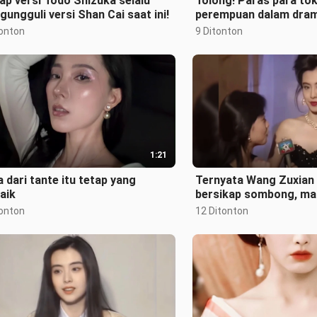
ap versi Tōdō Shizuka selalu
Tolong! Paras para to
ungguli versi Shan Cai saat ini!
perempuan dalam dra
awal industri hiburan 
tonton
9 Ditonton
benar-benar
1:21
 dari tante itu tetap yang
Ternyata Wang Zuxian 
aik
bersikap sombong, ma
indah hingga membuat 
tonton
12 Ditonton