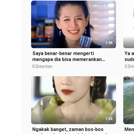
1:06
Saya benar‑benar mengerti
Ya 
mengapa dia bisa memerankan
suda
wanita cantik yang paling cantik!
sepe
0 Ditonton
3 Di
1:24
Ngakak banget, zaman bos-bos
Mem