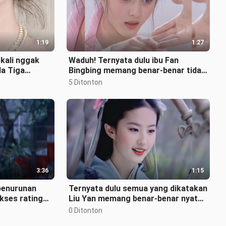
1:19
1:27
kali nggak
Waduh! Ternyata dulu ibu Fan
a Tiga
Bingbing memang benar‑benar tidak
sedang bersikap versailles!
5 Ditonton
3:36
1:15
penurunan
Ternyata dulu semua yang dikatakan
ukses rating
Liu Yan memang benar-benar nyata
nd di masa i
hahaha!
0 Ditonton