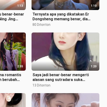
1:13
1:10
 benar-benar
Ternyata apa yang dikatakan Er
Ning Jing
Dongsheng memang benar, dia
eperti itu!
adalah tipe wanita yang cantiknya
80 Ditonton
sampai
2:55
1:20
ma romantis
Saya jadi benar‑benar mengerti
ah berubah
alasan sang sutradara suka
ak!
memotret wajah dari jarak dekat
13 Ditonton