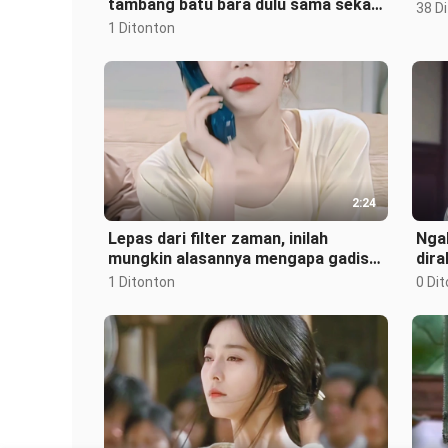
tambang batu bara dulu sama sekali
38 D
nggak khawatir sama anak-anak
1 Ditonton
nakal
2:24
Lepas dari filter zaman, inilah
Ngak
mungkin alasannya mengapa gadis
dira
manis di masa itu sulit berkembang!
1 Ditonton
0 Di