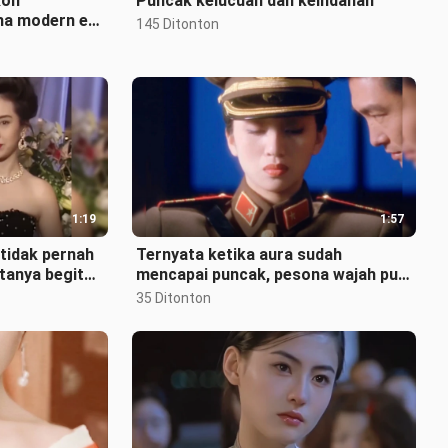
koh
Puncak kelucuan dan keindahan
ma modern era
145 Ditonton
Tiongkok
1:19
1:57
tidak pernah
Ternyata ketika aura sudah
tanya begitu
mencapai puncak, pesona wajah pun
orang sulit
tak lagi berarti apa-apa
35 Ditonton