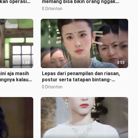
ukan operasi
memang bisa bikin orang nggak
perhatiin tinggi badan!
0 Ditonton
1:09
3:53
ini aja masih
Lepas dari penampilan dan riasan,
ungnya kalau
postur serta tatapan bintang-
bintang masa lalu benar-benar
0 Ditonton
memukau