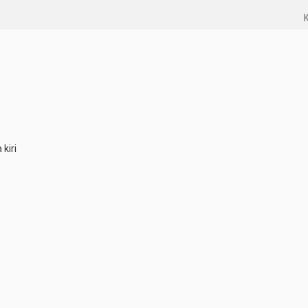
K
kiri