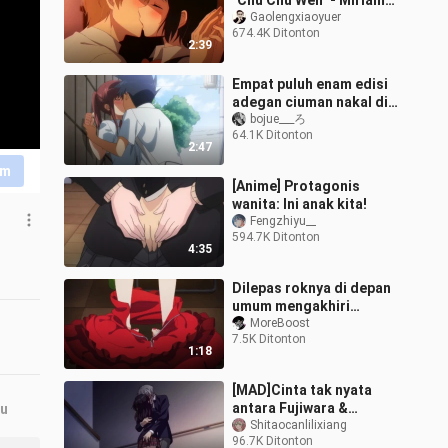
"Chu Chu Wen" - Miriam
Yeung
Gaolengxiaoyuer
674.4K Ditonton
2:39
Empat puluh enam edisi
adegan ciuman nakal di
anime
bojue___ろ
64.1K Ditonton
2:47
im
[Anime] Protagonis
wanita: Ini anak kita!
Fengzhiyu__
594.7K Ditonton
4:35
Dilepas roknya di depan
umum mengakhiri
karirnya sebagai gadis
MoreBoost
7.5K Ditonton
cantik
1:18
[MAD]Cinta tak nyata
antara Fujiwara &
ru
Hotaru|<NTR: Netsuzou
Shitaocanlilixiang
96.7K Ditonton
Trap>