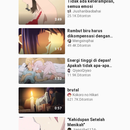
Tidak ada keterampilan,
semua emosi
Jiushanbiaobahai
25.1K Ditonton
3:49
Rambut biru harus
dikompensasi dengan
baik
Mengxinqihai
49.4K Ditonton
1:13
Energi tinggi di depan!
Apakah tidak apa-apa
untuk hanya berciuman
QiyaoQiyao
11.9K Ditonton
di tempat tidur? Adegan
1:53
terkenal!
brutal
Kokoro no Hikari
621.7K Ditonton
0:57
"Kehidupan Setelah
Menikah"
Jiangzhe1124-