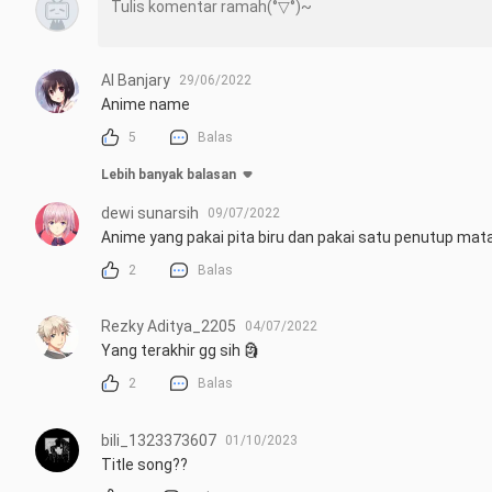
Al Banjary
29/06/2022
Anime name
5
Balas
Lebih banyak balasan
dewi sunarsih
09/07/2022
Anime yang pakai pita biru dan pakai satu penutup mata 
2
Balas
Rezky Aditya_2205
04/07/2022
Yang terakhir gg sih 🗿
2
Balas
bili_1323373607
01/10/2023
Title song??