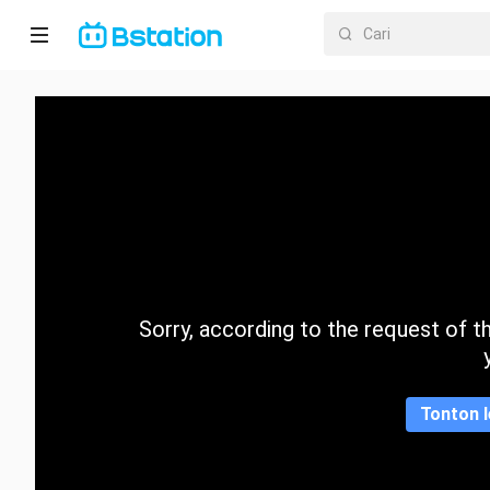
Halaman
utama
Anime
Dracin
Trending
Sorry, according to the request of the
Kategori
Tonton l