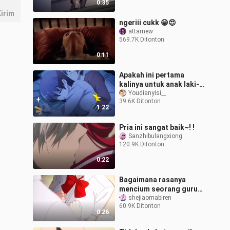
0:35
irim
ngeriii cukk 😁😍
attarnew
569.7K Ditonton
0:11
Apakah ini pertama
kalinya untuk anak laki-
laki? [ Terbangkan saya
Youdianyisi__
39.6K Ditonton
ke bulan ]
1:22
Pria ini sangat baik~! !
Sanzhibulangxiong
120.9K Ditonton
0:22
Bagaimana rasanya
mencium seorang guru
perempuan?
shejiaomabiren
60.9K Ditonton
0:26