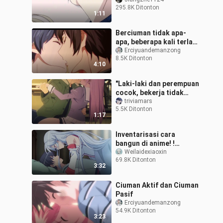
295.8K Ditonton
1:11
Berciuman tidak apa-
apa, beberapa kali terlalu
banyak! masalah 1
Erciyuandemanzong
8.5K Ditonton
4:10
"Laki-laki dan perempuan
cocok, bekerja tidak
lelah"
triviamars
5.5K Ditonton
1:17
Inventarisasi cara
bangun di anime! !
Apakah kamu
Weilaidexiaoxin
69.8K Ditonton
menyukainya?
3:32
Ciuman Aktif dan Ciuman
Pasif
Erciyuandemanzong
54.9K Ditonton
3:23