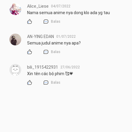
Alice_Liese
04/07/2022
Nama semua anime nya dong klo ada yg tau
Balas
AN-YING EDAN
01/07/2022
Semua judul anime nya apa?
Balas
bili_1915422931
27/06/2022
Xin tên các bộ phim 🥰💗
Balas