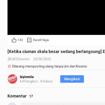
133
Favorit Saya
[Ketika ciuman skala besar sedang berlangsung] En
23.6K Ditonton
23/06/2022
Dilarang memposting ulang tanpa izin dari Kreator.
biyinmila
Mengikuti
64 Pengikut · 4 Videos
Komentar
17