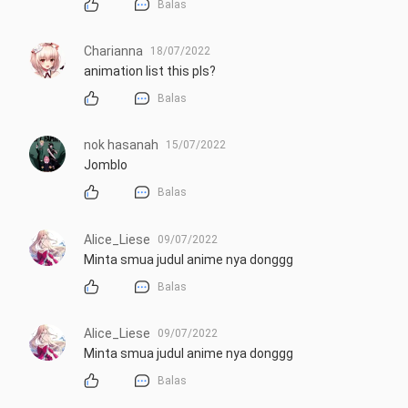
Balas
Charianna
18/07/2022
animation list this pls?
Balas
nok hasanah
15/07/2022
Jomblo
Balas
Alice_Liese
09/07/2022
Minta smua judul anime nya donggg
Balas
Alice_Liese
09/07/2022
Minta smua judul anime nya donggg
Balas