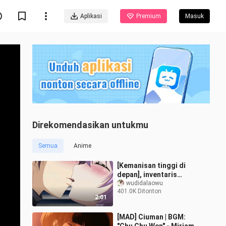
Aplikasi
Premium
Masuk
Direkomendasikan untukmu
Semua
Anime
[Kemanisan tinggi di
depan], inventaris
adegan ciuman anime
wudidalaowu
401.0K Ditonton
terkenal, edisi keempat
2:01
[MAD] Ciuman | BGM: