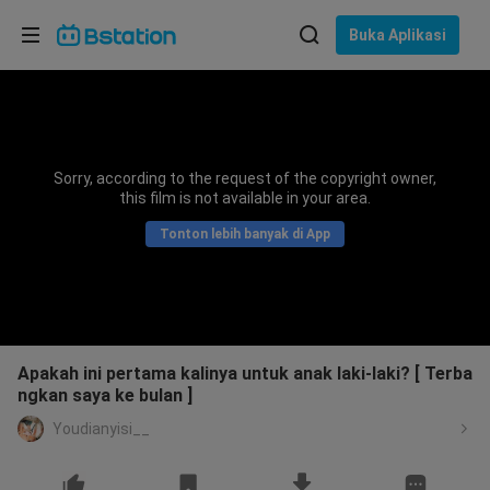
Pilih bahasa
Buka Aplikasi
English
Bahasa: Bahasa Indonesia
ภาษาไทย
Sorry, according to the request of the copyright owner,
asuk
this film is not available in your area.
Tiếng Việt
Tonton lebih banyak di App
Bahasa Indonesia
Bahasa Melayu
Apakah ini pertama kalinya untuk anak laki-laki? [ Terba
ngkan saya ke bulan ]
Youdianyisi__