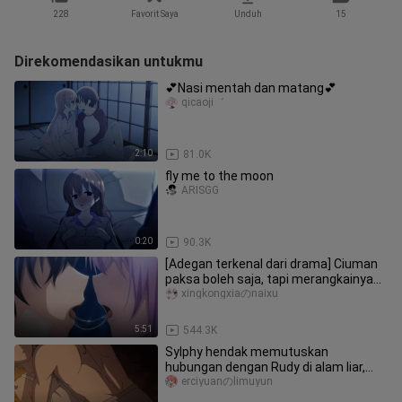
228
Favorit Saya
Unduh
15
Direkomendasikan untukmu
💕Nasi mentah dan matang💕
qicaoji゛
2:10
81.0K
fly me to the moon
ARISGG
0:20
90.3K
[Adegan terkenal dari drama] Ciuman
paksa boleh saja, tapi merangkainya
terlalu berlebihan! ! !
xingkongxiaのnaixu
5:51
544.3K
Sylphy hendak memutuskan
hubungan dengan Rudy di alam liar,
Alice, apa yang sedang kamu lakukan,
erciyuanのlimuyun
cep