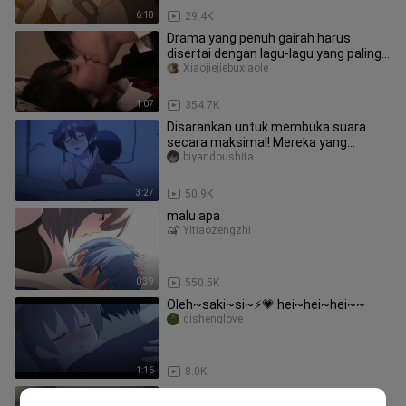
6:18
29.4K
Drama yang penuh gairah harus
disertai dengan lagu-lagu yang paling
lucu.
Xiaojiejiebuxiaole
1:07
354.7K
Disarankan untuk membuka suara
secara maksimal! Mereka yang
memiliki benda disebut sangat imut,
biyandoushita
dan
3:27
50.9K
malu apa
Yitiaozengzhi
0:39
550.5K
Oleh~saki~si~⚡💗 hei~hei~hei~~
dishenglove
1:16
8.0K
Hentai°