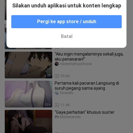
imarabi_01
Silakan unduh aplikasi untuk konten lengkap
0:37
103.9K
Pergi ke app store / unduh
[Anime][Remix]Pemuda dikelilingi
banyak gadis|<Remake Our Life!>
Qiumingshenche
Batal
3:05
284.0K
"Aku ingin mengalaminya sekali juga,
aku penasaran!"
nayeyinghuashuxia
2:00
39.6K
Pertama kali pacaran Langsung di
suruh pegang sama ayang
ElvanMv
0:36
11.9K
"Gaya perhatian" khusus suster
Muhexianren