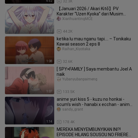
4:52
32.3K
【Januari 2026 / Akari Kitō】PV
Karakter “Uzen Kyoka” dari Musim
Kedua Slave of the Demon City [Tim Lo
XiarihuantingMCE
0:32
44.2K
ketika lu mau nganu tapi.... – Tonikaku
Kawaii season 2 eps 8
Raihan_Kiyotaka
1:08
32.6K
[ SPY×FAMILY ] Saya membantu Joel A
naik
Yubanyubanpaimeng
1:07
133.5K
anime yuri kiss 5 - kuzu no honkai -
scum's wish - hanabi x ecchan - anime
kiss moments
sandy_grant
1:14
178.4K
MEREKA MENYEMBUNYIKAN INI?!
EPISODE HILANG SOUSOU NO FRIEREN