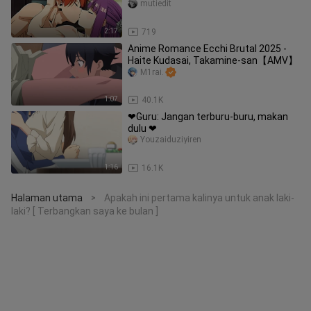
AKHIRNYA TERBUKA! 😳💦[18+ No
mutiedit
SENSOR]
2:17
719
Anime Romance Ecchi Brutal 2025 -
Haite Kudasai, Takamine-san【AMV】
M1rai.
1:07
40.1K
❤Guru: Jangan terburu-buru, makan
dulu ❤
Youzaiduziyiren
1:16
16.1K
Halaman utama
Apakah ini pertama kalinya untuk anak laki-
>
laki? [ Terbangkan saya ke bulan ]