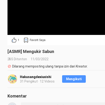
1
Favorit Saya
[ASMR] Mengukir Sabun
265 Ditonton
11/03/2022
Dilarang memposting ulang tanpa izin dari Kreator.
Hakusangdexiuxishi
Mengikuti
31 Pengikut · 12 Videos
Komentar