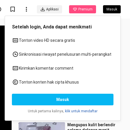
Aplikasi
Premium
Masuk
Direkomendasikan untukmu
Semua
Anime
Paling suka dengan
warna ungu, tangannya
lembut sekali.
Zhengtiaojiezuijingdezaia
351 Ditonton
5:24
Mengupas kulit berlendir