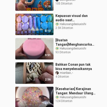
bagaimana menurut
105 Ditonton
kalian, teman-teman?
3:16
Kepuasan visual dan
audio saat
menonton|Kotak
Hakusangdexiuxishi
2.5K Ditonton
sabun|Sabun Mozaik
8:10
[Buatan
Tangan]Menghancurkan
Bongkahan Baking Soda
Hakusangdexiuxishi
93 Ditonton
Pink
9:51
Bahkan Conan pun tak
bisa menyelesaikannya
mianbaiい
4 Ditonton
2:56
[Keseharian] Kerajinan
Tangan: Mendaur Ulang
Remah Sabun
Hakusangdexiuxishi
124 Ditonton
1:11