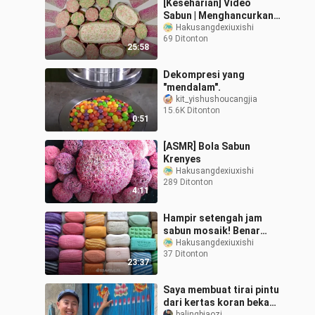
[Keseharian] Video
Sabun | Menghancurkan
Sabun
Hakusangdexiuxishi
69 Ditonton
25:58
Dekompresi yang
"mendalam".
kit_yishushoucangjia
15.6K Ditonton
0:51
[ASMR] Bola Sabun
Krenyes
Hakusangdexiuxishi
289 Ditonton
4:11
Hampir setengah jam
sabun mosaik! Benar
benar menakjubkan!
Hakusangdexiuxishi
37 Ditonton
23:37
Saya membuat tirai pintu
dari kertas koran bekas,
balingbiaozi