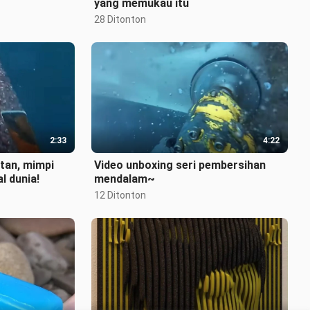
yang memukau itu
28 Ditonton
2:33
4:22
utan, mimpi
Video unboxing seri pembersihan
l dunia!
mendalam~
12 Ditonton