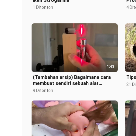
Ikan Stroganina
Pros
1 Ditonton
4 Di
1:43
(Tambahan arsip) Bagaimana cara
Tips
membuat sendiri sebuah alat
21 D
penunjuk garis datar laser?
9 Ditonton