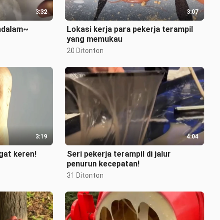
3:32
3:07
ndalam~
Lokasi kerja para pekerja terampil
yang memukau
20 Ditonton
3:19
4:04
gat keren!
Seri pekerja terampil di jalur
penurun kecepatan!
31 Ditonton