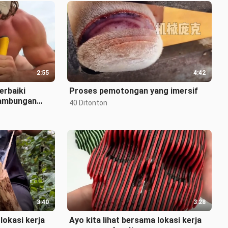
2:55
4:42
rbaiki
Proses pemotongan yang imersif
sambungan
40 Ditonton
ami
3:40
3:28
lokasi kerja
Ayo kita lihat bersama lokasi kerja