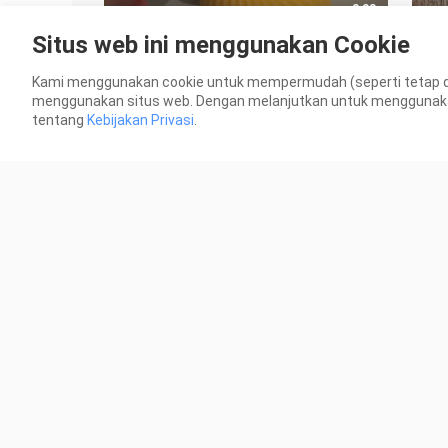
3:33
Situs web ini menggunakan Cookie
Ayo lihat bersama pekerjaan-
Seri
pekerjaan yang memuaskan!
Pal
Kami menggunakan cookie untuk mempermudah (seperti tetap 
19 Ditonton
13 D
menggunakan situs web. Dengan melanjutkan untuk menggunakan s
tentang
Kebijakan Privasi
.
3:34
Ayo simak tips bertahan hidup di
Ayo 
alam liar hari ini!
pek
30 Ditonton
12 D