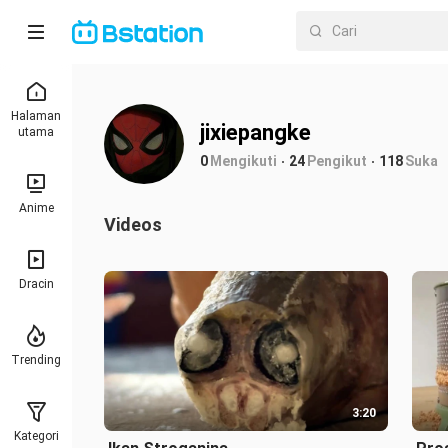
Halaman
jixiepangke
utama
0
Mengikuti
24
Pengikut
118
Suka
Anime
Videos
Dracin
Trending
3:20
Kategori