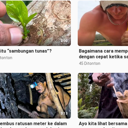
2:00
 itu “sambungan tunas”?
Bagaimana cara mempe
dengan cepat ketika 
itonton
struktur kayu mengal
45 Ditonton
pergeseran?
3:13
embus ratusan meter ke dalam
Ayo kita lihat bersama 