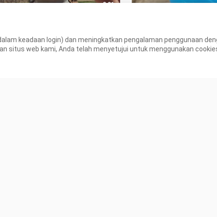
3:31
 Pekerja Terampil tentang
Mengajarkan satu trik 
ang Pengurang Kecepatan
bertahan hidup di alam 
dalam keadaan login) dan meningkatkan pengalaman penggunaan den
itonton
45 Ditonton
itus web kami, Anda telah menyetujui untuk menggunakan cookies ka
3:05
lihat bersama pekerjaan-
Mengapa para pekerj
erjaan yang mengagumkan!
pipa rumput laut menj
potongan kecil?
itonton
79 Ditonton