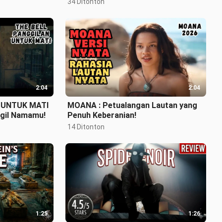
34 Ditonton
2:04
2:04
 UNTUK MATI
MOANA : Petualangan Lautan yang
gil Namamu!
Penuh Keberanian!
14 Ditonton
1:25
1:26