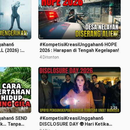
1:47
1:46
gahan6
#KompetisiKreasiUnggahan6 HOPE
 (2026) :
2026 : Harapan di Tengah Kegelapan!
i Memanggil!
4 Ditonton
2:10
2:25
gahan6 SEND
#KompetisiKreasiUnggahan6
ak… Tanpa
DISCLOSURE DAY 👽 Hari Ketika
Semua Rahasia Terungkap!