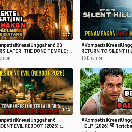
2:07
mpetisiKreasiUnggahan6 28
#KompetisiKreasiUng
RS LATER: THE BONE TEMPLE :
RETURN TO SILENT HILL
r Belum Berakhir!
Kota Terlarang Kembal
tonton
13 Ditonton
1:42
mpetisiKreasiUnggahan6
#KompetisiKreasiUng
IDENT EVIL REBOOT (2026) :
HELP (2026) 🆘 Terjeb
r Baru Dimulai!
Jalan Keluar!