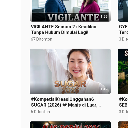
1:55
VIGILANTE Season 2 : Keadilan
GYE
Tanpa Hukum Dimulai Lagi!
Tero
67 Ditonton
3 Di
1:49
#KompetisiKreasiUnggahan6
#Ko
SUGAR (2026) 💔 Manis di Luar,
SEB
Sakit di Dalam…
yang
6 Ditonton
3 Di