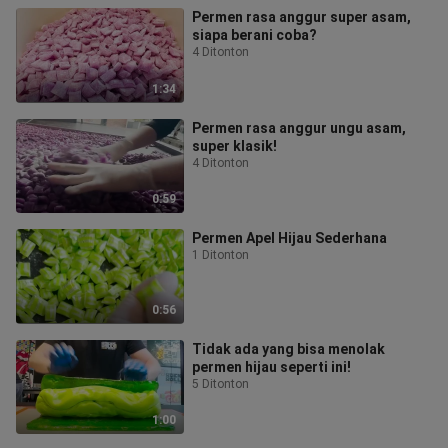
Permen rasa anggur super asam,
siapa berani coba?
4 Ditonton
1:34
Permen rasa anggur ungu asam,
super klasik!
4 Ditonton
0:59
Permen Apel Hijau Sederhana
1 Ditonton
0:56
Tidak ada yang bisa menolak
permen hijau seperti ini!
5 Ditonton
1:00