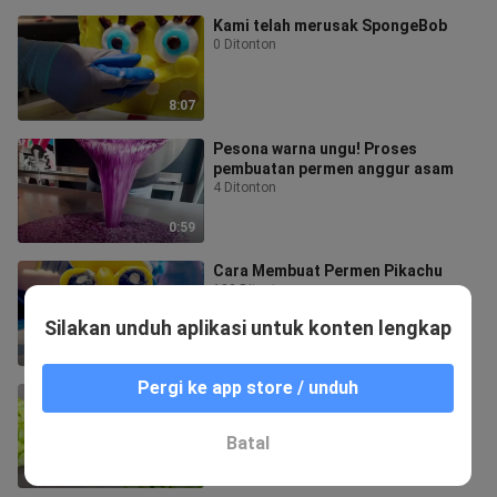
Kami telah merusak SpongeBob
0 Ditonton
8:07
Pesona warna ungu! Proses
pembuatan permen anggur asam
4 Ditonton
0:59
Cara Membuat Permen Pikachu
100 Ditonton
Silakan unduh aplikasi untuk konten lengkap
8:28
Pergi ke app store / unduh
Seberapa asam sih permen apel
asam 🍏?
42 Ditonton
Batal
2:59