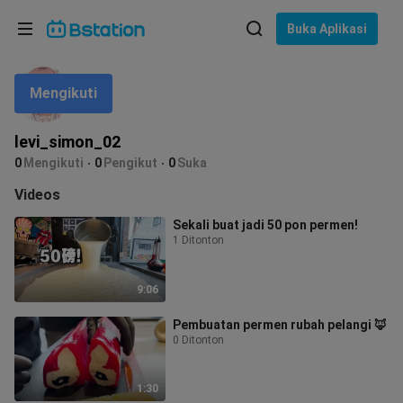
Pilih bahasa
Buka Aplikasi
English
Mengikuti
Bahasa: Bahasa Indonesia
ภาษาไทย
levi_simon_02
asuk
0
Mengikuti
0
Pengikut
0
Suka
Tiếng Việt
Videos
Bahasa Indonesia
Sekali buat jadi 50 pon permen!
1 Ditonton
Bahasa Melayu
9:06
Pembuatan permen rubah pelangi 🦊
0 Ditonton
1:30