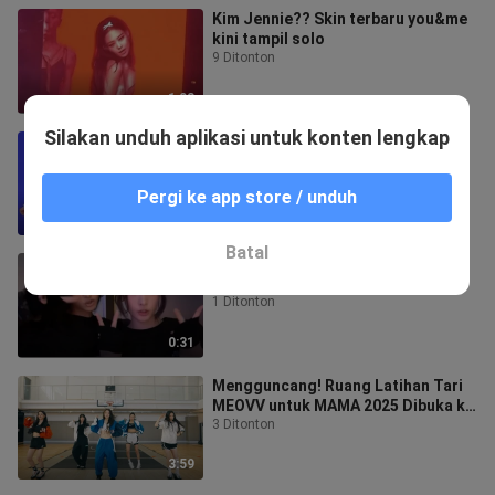
Kim Jennie?? Skin terbaru you&me
kini tampil solo
9 Ditonton
1:08
Silakan unduh aplikasi untuk konten lengkap
LNGSHOT 260118 Moonwalkin'
(Trailer Versi Jas)
16 Ditonton
Pergi ke app store / unduh
0:35
Batal
Gawon & Annie | Tantangan Tari
Lagu Duet WYA 🐾
1 Ditonton
0:31
Mengguncang! Ruang Latihan Tari
MEOVV untuk MAMA 2025 Dibuka ke
Publik
3 Ditonton
3:59