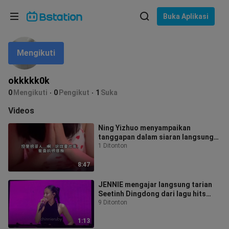
Pilih bahasa
Buka Aplikasi
English
Mengikuti
Bahasa: Bahasa Indonesia
ภาษาไทย
okkkkk0k
asuk
0
Mengikuti
0
Pengikut
1
Suka
Tiếng Việt
Videos
Bahasa Indonesia
Ning Yizhuo menyampaikan
tanggapan dalam siaran langsung
Bahasa Melayu
terkait kontroversi berat badan dan
1 Ditonton
wawanca
8:47
JENNIE mengajar langsung tarian
Seetinh Dingdong dari lagu hits
Vietnam di Douyin
9 Ditonton
1:13