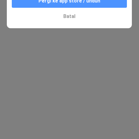
Pergi ke app store / unduh
Batal