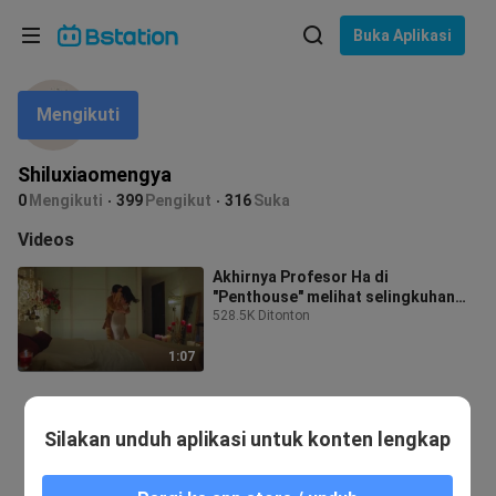
Pilih bahasa
Buka Aplikasi
English
Mengikuti
Bahasa: Bahasa Indonesia
ภาษาไทย
Shiluxiaomengya
asuk
0
Mengikuti
399
Pengikut
316
Suka
Tiếng Việt
Videos
Bahasa Indonesia
Akhirnya Profesor Ha di
"Penthouse" melihat selingkuhan
Bahasa Melayu
istrinya siapa
528.5K Ditonton
1:07
Silakan unduh aplikasi untuk konten lengkap