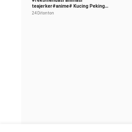
#rekomendasi animasi
teajerker#anime# Kucing Peking
Opera, kucing eksotik juga kucing,
24 Ditonton
mereka hanya