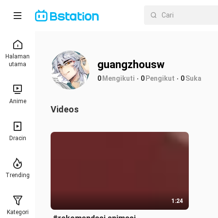
Halaman
guangzhousw
utama
0
Mengikuti
0
Pengikut
0
Suka
Anime
Videos
Dracin
Trending
1:24
Kategori