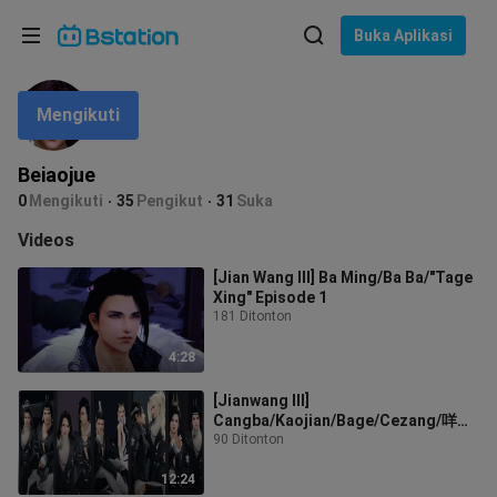
Pilih bahasa
Buka Aplikasi
English
Mengikuti
Bahasa: Bahasa Indonesia
ภาษาไทย
Beiaojue
asuk
0
Mengikuti
35
Pengikut
31
Suka
Tiếng Việt
Videos
Bahasa Indonesia
[Jian Wang III] Ba Ming/Ba Ba/"Tage
Xing" Episode 1
Bahasa Melayu
181 Ditonton
4:28
[Jianwang III]
Cangba/Kaojian/Bage/Cezang/咩
Ba/"Awal dari Bab Harian Dunia"
90 Ditonton
12:24