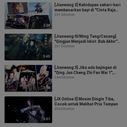
[Jianwang 3] Kehidupan sehari-hari
membesarkan bayi di "Cinta Raja
Menjadi Orang Gila: Fanwai II", b
231 Ditonton
2:24
[Jianwang III/Ming Tang/Cezang]
"Qingjun Menjadi Idiot: Bab Akhir"
Apakah Lu Wangye seorang pria har
267 Ditonton
5:45
[Jianwang 3] Jika ada bajingan di
"Qing Jun Cheng Zhi Fan Wai 1",
harap sedikit sadar diri! Manis un
244 Ditonton
3:38
[JX Online 3] Musim Dingin Tiba,
Cocok untuk Melihat Pria Tampan
294 Ditonton
3:07