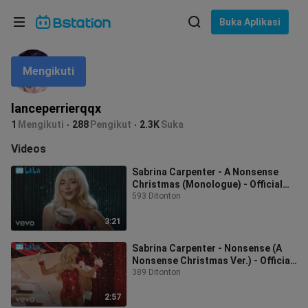
Pilih bahasa
Buka Aplikasi
English
Mengikuti
Bahasa: Bahasa Indonesia
ภาษาไทย
lanceperrierqqx
asuk
1
Mengikuti
288
Pengikut
2.3K
Suka
Tiếng Việt
Videos
Bahasa Indonesia
Sabrina Carpenter - A Nonsense
Christmas (Monologue) - Official
Bahasa Melayu
Video
593 Ditonton
3:21
Sabrina Carpenter - Nonsense (A
Nonsense Christmas Ver.) - Official
Video
389 Ditonton
2:57