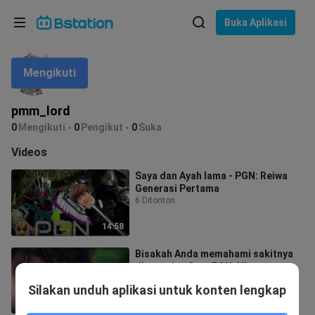
Pilih bahasa
Buka Aplikasi
English
Mengikuti
Bahasa: Bahasa Indonesia
ภาษาไทย
pmm_lord
asuk
0
Mengikuti
0
Pengikut
0
Suka
Tiếng Việt
Videos
Bahasa Indonesia
Saya dan Ayah lama - PGN: Reiwa
Generasi Pertama
Bahasa Melayu
6 Ditonton
14:58
Bisakah Anda memahami sakitnya
disprosium? ——PGN: Ultraman
Zeta Bagian 1
5 Ditonton
Silakan unduh aplikasi untuk konten lengkap
15:28