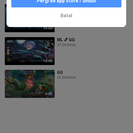
Pergi ke app store / unduh
GG
51 Ditonton
Batal
16:40
ML 💕 GG
37 Ditonton
15:48
GG
26 Ditonton
0:25