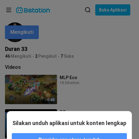
Pilih bahasa
Buka Aplikasi
English
Mengikuti
Bahasa: Bahasa Indonesia
ภาษาไทย
Duran 33
asuk
46
Mengikuti
2
Pengikut
7
Suka
Tiếng Việt
Videos
Bahasa Indonesia
MLP Eco
18 Ditonton
Bahasa Melayu
0:40
GG supreme
15 Ditonton
Silakan unduh aplikasi untuk konten lengkap
25:52