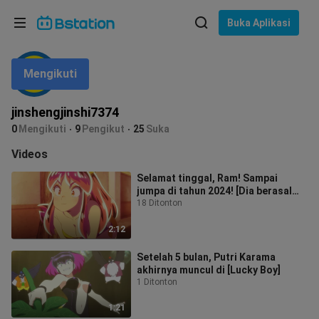
Pilih bahasa
Buka Aplikasi
English
Mengikuti
Bahasa: Bahasa Indonesia
ภาษาไทย
jinshengjinshi7374
asuk
0
Mengikuti
9
Pengikut
25
Suka
Tiếng Việt
Videos
Bahasa Indonesia
Selamat tinggal, Ram! Sampai
jumpa di tahun 2024! [Dia berasal
Bahasa Melayu
dari planet yang menyebalkan]
18 Ditonton
2:12
Setelah 5 bulan, Putri Karama
akhirnya muncul di [Lucky Boy]
1 Ditonton
1:21