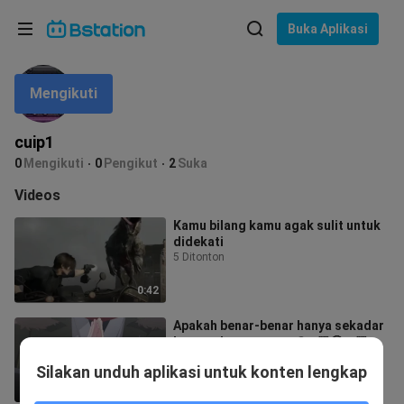
Pilih bahasa
Buka Aplikasi
English
Mengikuti
Bahasa: Bahasa Indonesia
ภาษาไทย
cuip1
asuk
0
Mengikuti
0
Pengikut
2
Suka
Tiếng Việt
Videos
Bahasa Indonesia
Kamu bilang kamu agak sulit untuk
didekati
Bahasa Melayu
5 Ditonton
0:42
Apakah benar-benar hanya sekadar
bertepuk tangan.......❓👊🏻😭👊🏻
0 Ditonton
Silakan unduh aplikasi untuk konten lengkap
0:41