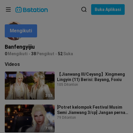
Pilih bahasa
Buka Aplikasi
English
Mengikuti
Bahasa: Bahasa Indonesia
ภาษาไทย
Banfengyijiu
asuk
0
Mengikuti
38
Pengikut
52
Suka
Tiếng Việt
Videos
Bahasa Indonesia
【Jianwang III/Ceyang】Xingmeng
Lingyin (11) Berisi: Bayang, Foxiu
Bahasa Melayu
105 Ditonton
3:53
[Potret kelompok Festival Musim
Semi Jianwang 3/cp] Jangan pernah
lupa, pasti ada gema (perlindungan
79 Ditonton
7:05