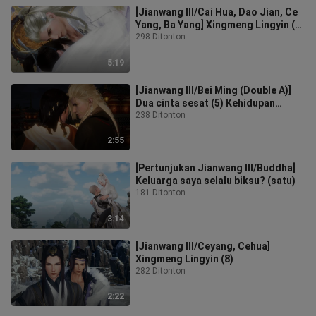
[Jianwang III/Cai Hua, Dao Jian, Ce
Yang, Ba Yang] Xingmeng Lingyin (5)
Bagian 2
298 Ditonton
5:19
[Jianwang III/Bei Ming (Double A)]
Dua cinta sesat (5) Kehidupan
sehari-hari yang kecil?
238 Ditonton
2:55
[Pertunjukan Jianwang III/Buddha]
Keluarga saya selalu biksu? (satu)
181 Ditonton
3:14
[Jianwang III/Ceyang, Cehua]
Xingmeng Lingyin (8)
282 Ditonton
2:22