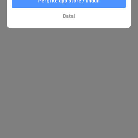
Pergi ke app store / unduh
Batal