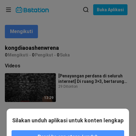
Pilih bahasa
Buka Aplikasi
English
Mengikuti
Bahasa: Bahasa Indonesia
ภาษาไทย
kongdiaoashenwrena
asuk
0
Mengikuti
0
Pengikut
0
Suka
Tiếng Việt
Videos
Bahasa Indonesia
[Penayangan perdana di seluruh
internet] Di ruang 3×3, bertarung
Bahasa Melayu
tanpa senjata hingga terluka parah,
29 Ditonton
13:29
Silakan unduh aplikasi untuk konten lengkap