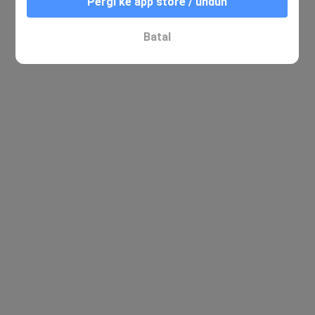
Pergi ke app store / unduh
Batal