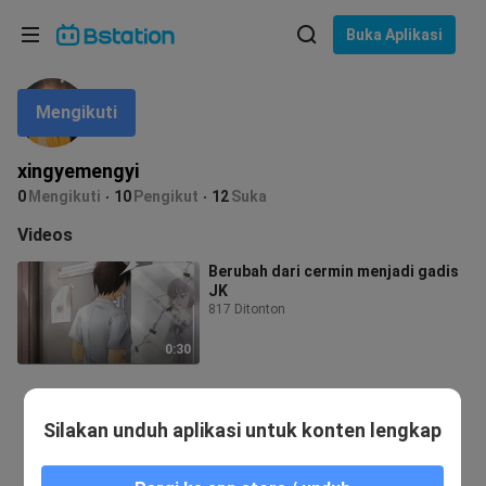
Pilih bahasa
Buka Aplikasi
English
Mengikuti
Bahasa: Bahasa Indonesia
ภาษาไทย
xingyemengyi
asuk
0
Mengikuti
10
Pengikut
12
Suka
Tiếng Việt
Videos
Bahasa Indonesia
Berubah dari cermin menjadi gadis
JK
Bahasa Melayu
817 Ditonton
0:30
Silakan unduh aplikasi untuk konten lengkap