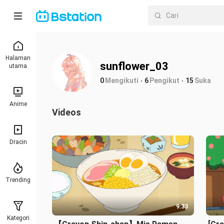
Halaman
sunflower_03
utama
0
Mengikuti
6
Pengikut
15
Suka
Anime
Videos
Dracin
Trending
9:33
Kategori