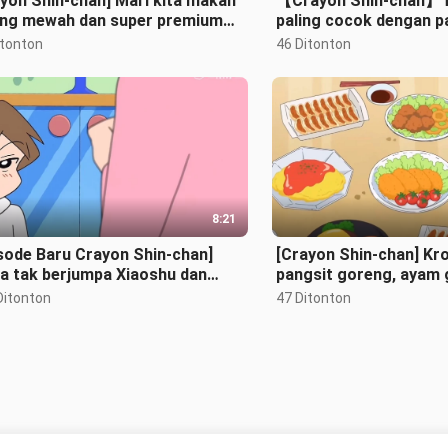
yon Shin-chan] Mari kita makan
【Crayon Shin-chan】Te
ing mewah dan super premium
paling cocok dengan
 ini~ Mari kita makan bersama~
Ayo makan bersama 
itonton
46 Ditonton
8:21
sode Baru Crayon Shin-chan]
[Crayon Shin-chan] Kro
a tak berjumpa Xiaoshu dan
pangsit goreng, ayam
ocai~ Sepupu Xiaoxin sangat
tepung, omelet tebal.
Ditonton
47 Ditonton
pan~
sak
Tidak ada lagi konten yang lain