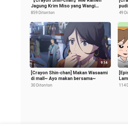
【Crayon Shin-chan】Mie Ramen
[Cra
Jagung Krim Miso yang Wangi
pud
Banget nih～ Sayuran Elektronik
hari
859 Ditonton
49 D
Hari Ini Suda
9:14
[Crayon Shin-chan] Makan Wasaami
[Epi
di mall~ Ayo makan bersama~
Lam
Xia
30 Ditonton
114 
tam