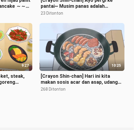
h hijau pahit
[Crayon Shin-chan] Ayo pergi ke
 pancake ～～～
pantai~ Musim panas adalah
～
tentang pergi ke pantai~ Makan es
23 Ditonton
loli~
9:27
10:25
ket, steak,
[Crayon Shin-chan] Hari ini kita
 goreng
makan sosis acar dan asap, udang
 Gunakan uang
panggang, dan gurita panggang~
268 Ditonton
Ayo