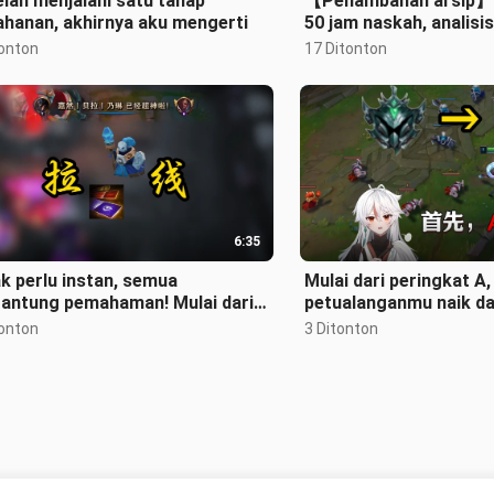
lah menjalani satu tahap
【Penambahan arsip
ahanan, akhirnya aku mengerti
50 jam naskah, analisis
pasukan dalam 9 menit
tonton
17 Ditonton
6:35
k perlu instan, semua
Mulai dari peringkat A, 
gantung pemahaman! Mulai dari
petualanganmu naik da
atur pasukan, jadilah master
hingga Master!
tonton
3 Ditonton
u da
Tidak ada lagi konten yang lain