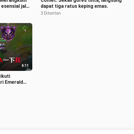
】Merangkum
Comet: Sekali gores tinta, langsung
 esensial jalur
dapat tiga ratus keping emas.
3 Ditonton
6:11
ikuti
ri Emerald