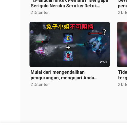
【Panduan untuk Pemula】Mengapa
Sete
Serigala Neraka Seratus Retak
pen
adalah hero mid lane yang paling
2 Ditonton
2 Di
cocok b
2:53
Mulai dari mengendalikan
Tida
pengurangan, mengajari Anda
ter
bermain Touma Yūryū
meng
2 Ditonton
2 Di
kart