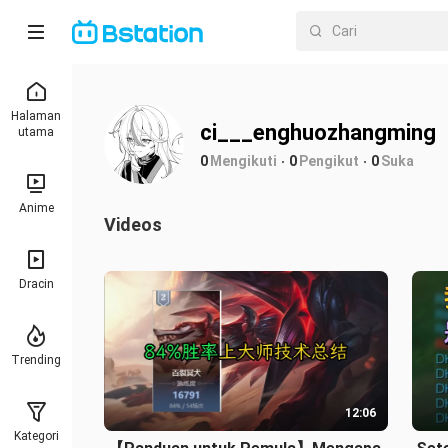
Halaman
ci___enghuozhangming
utama
0
Mengikuti
0
Pengikut
0
Suka
Anime
Videos
Dracin
Trending
12:06
Kategori