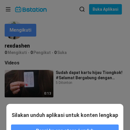
Pilih bahasa
Buka Aplikasi
English
Mengikuti
Bahasa: Bahasa Indonesia
ภาษาไทย
rexdashen
asuk
0
Mengikuti
0
Pengikut
0
Suka
Tiếng Việt
Videos
Bahasa Indonesia
Sudah dapat kartu hijau Tiongkok!
#Selamat Bergabung dengan
Bahasa Melayu
Keluarga Besar Tiongkok
5 Ditonton
0:13
Silakan unduh aplikasi untuk konten lengkap