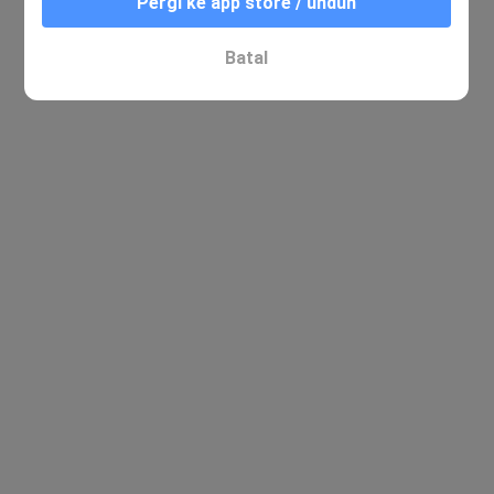
Pergi ke app store / unduh
Batal