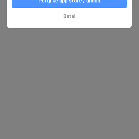
Pergi ke app store / unduh
Batal