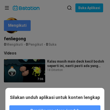
Pilih bahasa
Buka Aplikasi
English
Mengikuti
Bahasa: Bahasa Indonesia
ภาษาไทย
fenliegong
asuk
0
Mengikuti
0
Pengikut
0
Suka
Tiếng Việt
Videos
Bahasa Indonesia
Kalau masih main deck kecil bodoh
seperti ini, nanti pasti ada yang
Bahasa Melayu
bikin repot kamu
18 Ditonton
7:06
Silakan unduh aplikasi untuk konten lengkap