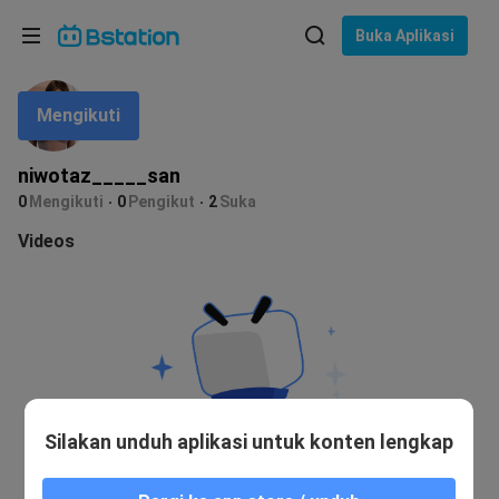
Pilih bahasa
Buka Aplikasi
English
Mengikuti
Bahasa: Bahasa Indonesia
ภาษาไทย
niwotaz_____san
asuk
0
Mengikuti
0
Pengikut
2
Suka
Tiếng Việt
Videos
Bahasa Indonesia
Bahasa Melayu
Silakan unduh aplikasi untuk konten lengkap