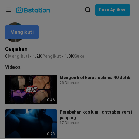
Pilih bahasa
Buka Aplikasi
English
Mengikuti
Bahasa: Bahasa Indonesia
ภาษาไทย
Caijialian
asuk
0
Mengikuti
1.2K
Pengikut
1.0K
Suka
Tiếng Việt
Videos
Bahasa Indonesia
Mengontrol keras selama 40 detik
78 Ditonton
Bahasa Melayu
0:46
Perubahan kostum lightsaber versi
panjang……
87 Ditonton
0:23