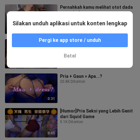
Pernahkah kamu melihat otot dada
menari...?
229 Ditonton
Silakan unduh aplikasi untuk konten lengkap
0:41
Pergi ke app store / unduh
Otot dada yang bisa menari……
838 Ditonton
Batal
0:25
Pria + Gaun = Apa...?
20.8K Ditonton
0:31
[Humor]Pria Seksi yang Lebih Genit
dari Squid Game
5.1K Ditonton
0:45