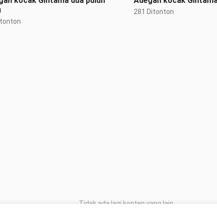
gan kocak Gintama dua puluh
Adegan kocak Gintama 
u
281 Ditonton
itonton
Tidak ada lagi konten yang lain