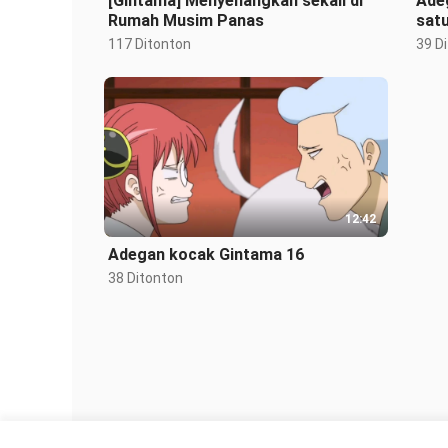
[Gintama] Menyenangkan sekali di
Ade
Rumah Musim Panas
sat
117 Ditonton
39 D
12:42
Adegan kocak Gintama 16
38 Ditonton