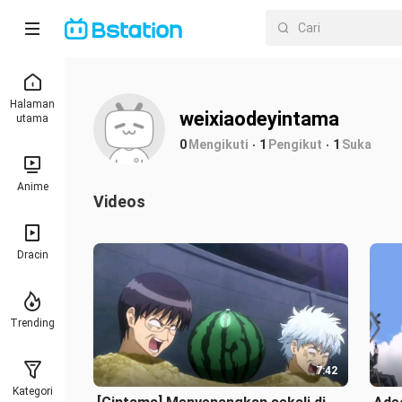
Halaman
weixiaodeyintama
utama
0
Mengikuti
1
Pengikut
1
Suka
Anime
Videos
Dracin
Trending
7:42
Kategori