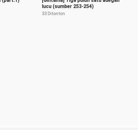
(part.1)
[Gintama] Tiga puluh satu adegan
lucu (sumber 253-254)
33 Ditonton