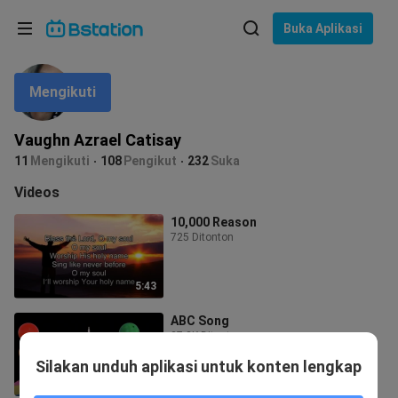
Pilih bahasa
Buka Aplikasi
English
Mengikuti
Bahasa: Bahasa Indonesia
ภาษาไทย
Vaughn Azrael Catisay
asuk
11
Mengikuti
108
Pengikut
232
Suka
Tiếng Việt
Videos
Bahasa Indonesia
10,000 Reason
725 Ditonton
Bahasa Melayu
5:43
ABC Song
27.2K Ditonton
Silakan unduh aplikasi untuk konten lengkap
1:54