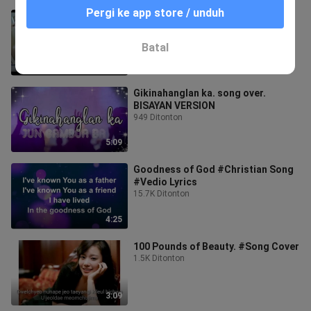
Pergi ke app store / unduh
My Girlfriend is an Allien #full OST
1.2K Ditonton
Batal
14:16
Gikinahanglan ka. song over.
BISAYAN VERSION
949 Ditonton
5:09
Goodness of God #Christian Song
#Vedio Lyrics
15.7K Ditonton
4:25
100 Pounds of Beauty. #Song Cover
1.5K Ditonton
3:09