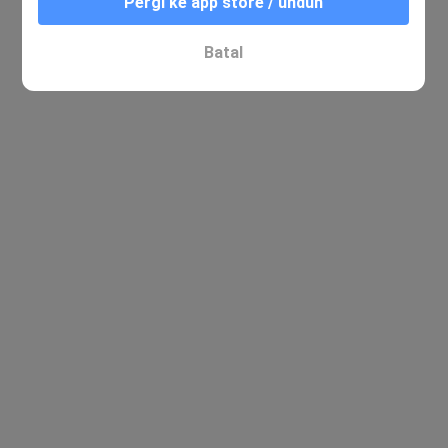
Pergi ke app store / unduh
Batal