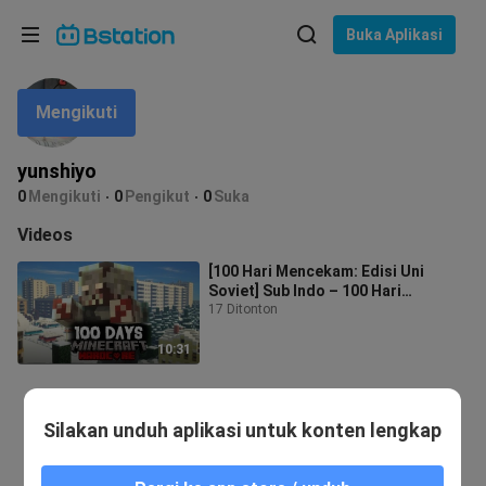
Pilih bahasa
Buka Aplikasi
English
Mengikuti
Bahasa: Bahasa Indonesia
ภาษาไทย
yunshiyo
asuk
0
Mengikuti
0
Pengikut
0
Suka
Tiếng Việt
Videos
Bahasa Indonesia
[100 Hari Mencekam: Edisi Uni
Soviet] Sub Indo – 100 Hari
Bahasa Melayu
Bertahan Hidup Hardcore dalam
17 Ditonton
Minecraft: K
10:31
Silakan unduh aplikasi untuk konten lengkap