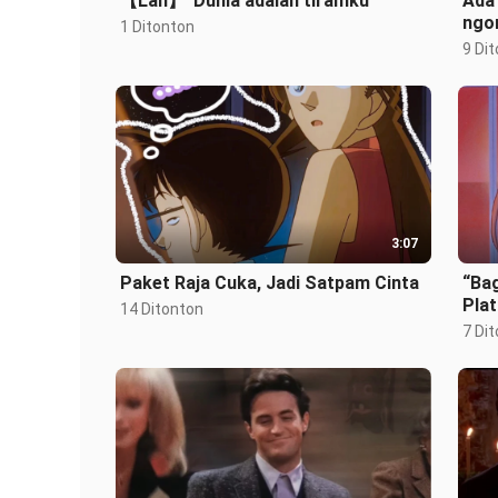
【Lan】“Dunia adalah tiramku”
Ada
ngo
1 Ditonton
baru
9 Di
3:07
Paket Raja Cuka, Jadi Satpam Cinta
“Bag
Pla
14 Ditonton
7 Di