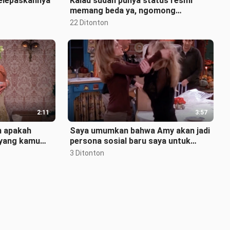
elepaskannya
Kalau sudah punya status resmi
memang beda ya, ngomong
romantis aja langsung level
22 Ditonton
berikutnya!
2:11
3:57
n apakah
Saya umumkan bahwa Amy akan jadi
 yang kamu
persona sosial baru saya untuk
tahun 2025!
3 Ditonton