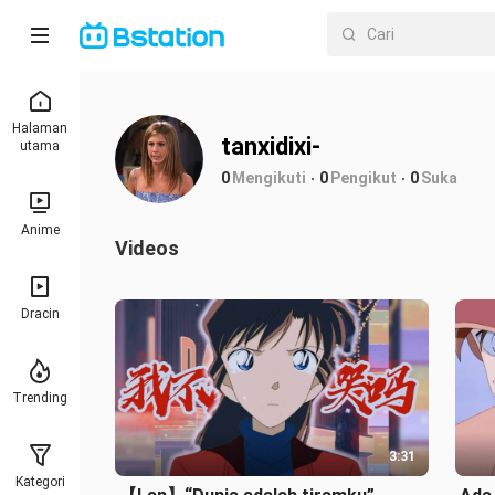
Halaman
tanxidixi-
utama
0
Mengikuti
0
Pengikut
0
Suka
Anime
Videos
Dracin
Trending
3:31
Kategori