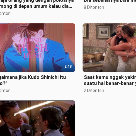
 aja orang yang dengan polosnya
Dia sebenarnya bisa m
mong di depan umum kalau dia
8 Ditonton
 aja dicium sama istri.
tonton
2:48
aimana jika Kudo Shinichi itu
Saat kamu nggak yaki
to?”
suatu hal benar-benar
inginkan atau bukan
tonton
2 Ditonton