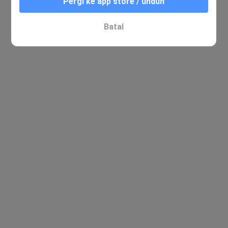
Pergi ke app store / unduh
Batal