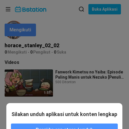
Pilih bahasa
Buka Aplikasi
English
Mengikuti
Bahasa: Bahasa Indonesia
ภาษาไทย
horace_stanley_02_02
asuk
0
Mengikuti
0
Pengikut
0
Suka
Tiếng Việt
Videos
Bahasa Indonesia
Fanwork Kimetsu no Yaiba: Episode
Paling Manis untuk Nezuko [Penulis:
Bahasa Melayu
SemiDraws]
500 Ditonton
1:51
Silakan unduh aplikasi untuk konten lengkap