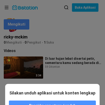
Pilih bahasa
Buka Aplikasi
English
Mengikuti
Bahasa: Bahasa Indonesia
ภาษาไทย
ricky-mckim
asuk
0
Mengikuti
0
Pengikut
1
Suka
Tiếng Việt
Videos
Bahasa Indonesia
Di luar hujan lebat disertai petir,
sementara kamu sedang berada di
Bahasa Melayu
rumah pohon yang hangat dan bern
59 Ditonton
3:34
Silakan unduh aplikasi untuk konten lengkap