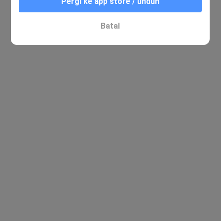
Pergi ke app store / unduh
Batal