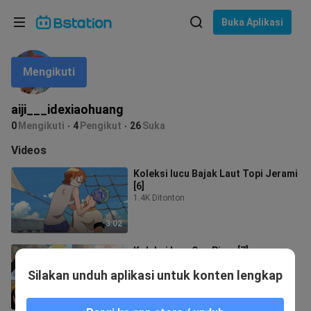
Pilih bahasa
Buka Aplikasi
English
Mengikuti
Bahasa: Bahasa Indonesia
ภาษาไทย
aiji___idexiaohuang
asuk
0
Mengikuti
4
Pengikut
26
Suka
Tiếng Việt
Videos
Bahasa Indonesia
Koleksi lucu Bajak Laut Topi Jerami
[6]
Bahasa Melayu
1.4K Ditonton
3:02
Koleksi lucu One Piece[7]
90 Ditonton
Silakan unduh aplikasi untuk konten lengkap
3:12