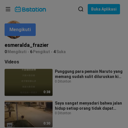
Pilih bahasa
Buka Aplikasi
English
Mengikuti
Bahasa: Bahasa Indonesia
ภาษาไทย
esmeralda_frazier
asuk
0
Mengikuti
6
Pengikut
4
Suka
Tiếng Việt
Videos
Bahasa Indonesia
Punggung para pemain Naruto yang
memang sudah sulit diluruskan kini
Bahasa Melayu
benar‑benar patah hari ini
0 Ditonton
0:38
Saya sangat menyadari bahwa jalan
hidup setiap orang tidak dapat
diulang atau ditiru
0 Ditonton
0:30