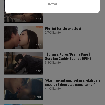
Film klasik Korea versi HD 44 yang
Batal
sudah tidak dicetak lagi
1.7K Ditonton
6:18
Plot ini terlalu eksplosif.
2.7K Ditonton
3:18
【Drama Korea/Drama Baru】
Sorotan Caddy Tactics EP5-6
3.3K Ditonton
8:33
"Aku mencintaimu selama lebih dari
sepuluh tahun atas nama teman"
4.1K Ditonton
10:01