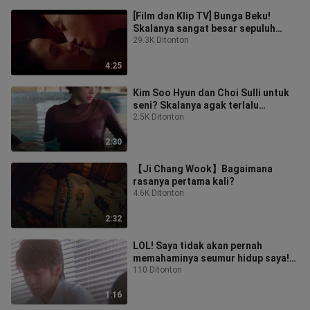
[Film dan Klip TV] Bunga Beku!
Skalanya sangat besar sepuluh
tahun lalu! Berikan pacarmu kepada
29.3K Ditonton
ratu
4:25
Kim Soo Hyun dan Choi Sulli untuk
seni? Skalanya agak terlalu
berlebihan. Semoga almarhum
2.5K Ditonton
beristirah
2:30
【Ji Chang Wook】Bagaimana
rasanya pertama kali?
4.6K Ditonton
2:32
LOL! Saya tidak akan pernah
memahaminya seumur hidup saya!
Mengapa Shancai memilih
110 Ditonton
Daomingsi...
1:16