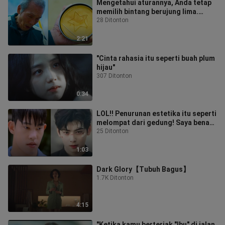
Mengetahui aturannya, Anda tetap
memilih bintang berujung lima.
Bukankah △ yang paling mudah?
28 Ditonton
2:21
"Cinta rahasia itu seperti buah plum
hijau"
307 Ditonton
0:34
LOL!! Penurunan estetika itu seperti
melompat dari gedung! Saya benar-
benar khawatir dengan kondisi
25 Ditonton
1:03
Dark Glory【Tubuh Bagus】
1.7K Ditonton
4:15
"Ketika kamu berteriak "Ibu" di jalan,