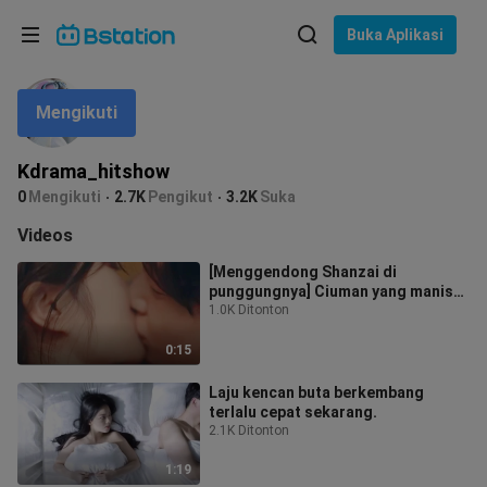
Pilih bahasa
Buka Aplikasi
English
Mengikuti
Bahasa: Bahasa Indonesia
ภาษาไทย
Kdrama_hitshow
asuk
0
Mengikuti
2.7K
Pengikut
3.2K
Suka
Tiếng Việt
Videos
Bahasa Indonesia
[Menggendong Shanzai di
punggungnya] Ciuman yang manis
Bahasa Melayu
dan sedih
1.0K Ditonton
0:15
Laju kencan buta berkembang
terlalu cepat sekarang.
2.1K Ditonton
1:19