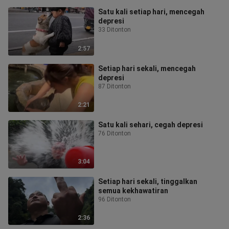
Satu kali setiap hari, mencegah
depresi
33 Ditonton
2:57
Setiap hari sekali, mencegah
depresi
87 Ditonton
2:21
Satu kali sehari, cegah depresi
76 Ditonton
3:04
Setiap hari sekali, tinggalkan
semua kekhawatiran
96 Ditonton
2:36