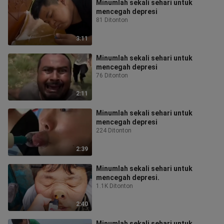
Minumlah sekali sehari untuk
mencegah depresi
81 Ditonton
3:11
Minumlah sekali sehari untuk
mencegah depresi
76 Ditonton
2:11
Minumlah sekali sehari untuk
mencegah depresi
224 Ditonton
2:39
Minumlah sekali sehari untuk
mencegah depresi.
1.1K Ditonton
2:40
Minumlah sekali sehari untuk