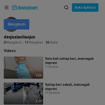
Pilih bahasa
Buka Aplikasi
English
Mengikuti
Bahasa: Bahasa Indonesia
ภาษาไทย
deqiuxiaoliaojun
asuk
0
Mengikuti
11
Pengikut
35
Suka
Tiếng Việt
Videos
Bahasa Indonesia
Satu kali setiap hari, mencegah
depresi
Bahasa Melayu
7 Ditonton
2:25
Setiap hari sekali, mencegah
depresi
73 Ditonton
2:29