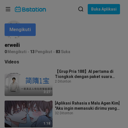
Pilih bahasa
Buka Aplikasi
English
Mengikuti
Bahasa: Bahasa Indonesia
ภาษาไทย
erweili
asuk
0
Mengikuti
13
Pengikut
83
Suka
Tiếng Việt
Videos
Bahasa Indonesia
【Grup Pria 188】AI pertama di
Tiongkok dengan paket suara
Bahasa Melayu
bahasa Mandarin dan Inggris
2 Ditonton
bawaan (Kayakny
3:27
[Aplikasi Rahasia x Malu Agen Kim]
"Aku ingin memasuki dirimu yang
lembut..."
32 Ditonton
1:18