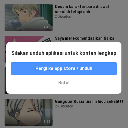
Desain karakter baru di awal
sekolah tetapi aph
2 Ditonton
1:42
Saya merekomendasikan fisika
2 Ditonton
Silakan unduh aplikasi untuk konten lengkap
1:19
Pergi ke app store / unduh
[Jujutsu Kaisen] Mantra tidak
termasuk
7 Ditonton
Batal
1:31
Gangster Rusia tua ini lucu sekali! ! !
25 Ditonton
3:15