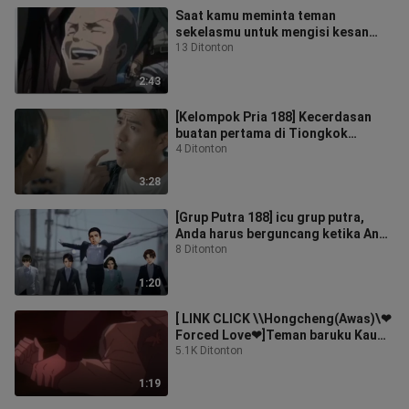
Saat kamu meminta teman
sekelasmu untuk mengisi kesan
mereka terhadap raksasa...
13 Ditonton
2:43
[Kelompok Pria 188] Kecerdasan
buatan pertama di Tiongkok
dengan paket suara bawaan Song
4 Ditonton
Juhan
3:28
[Grup Putra 188] icu grup putra,
Anda harus berguncang ketika Anda
harus melakukannya
8 Ditonton
1:20
[ LINK CLICK \\Hongcheng(Awas)\❤
Forced Love❤]Teman baruku Kau
mati bagiku Aku peduli padamu...
5.1K Ditonton
1:19