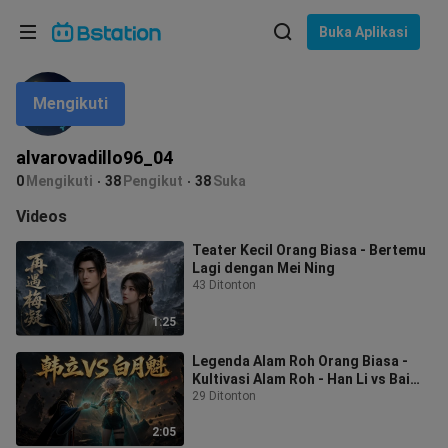
Pilih bahasa
Buka Aplikasi
English
Mengikuti
Bahasa: Bahasa Indonesia
ภาษาไทย
alvarovadillo96_04
asuk
0
Mengikuti
38
Pengikut
38
Suka
Tiếng Việt
Videos
Bahasa Indonesia
Teater Kecil Orang Biasa - Bertemu
Lagi dengan Mei Ning
Bahasa Melayu
43 Ditonton
1:25
Legenda Alam Roh Orang Biasa -
Kultivasi Alam Roh - Han Li vs Bai
Yuekui
29 Ditonton
2:05