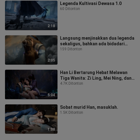
Legenda Kultivasi Dewasa 1.0
60 Ditonton
2:18
Langsung menjinakkan dua legenda
sekaligus, bahkan ada bidadari
peringkat ke-18 di Daftar
159 Ditonton
Kecantikan
2:05
Han Li Bertarung Hebat Melawan
Tiga Wanita: Zi Ling, Mei Ning, dan
Gongsun Xing—Ternyata Akar Roh
4.7K Ditonton
Em
5:04
Sobat murid Han, masuklah.
1.5K Ditonton
1:08