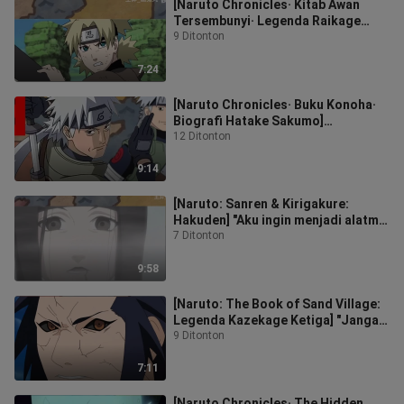
[Naruto Chronicles· Kitab Awan
Tersembunyi· Legenda Raikage
Ketiga] "Aku, Raikage, tak
9 Ditonton
tertandingi d
7:24
[Naruto Chronicles· Buku Konoha·
Biografi Hatake Sakumo]
"Begitukah... Sepertinya kau juga
12 Ditonton
sangat me
9:14
[Naruto: Sanren & Kirigakure:
Hakuden] "Aku ingin menjadi alatmu
untuk terakhir kalinya..."
7 Ditonton
9:58
[Naruto: The Book of Sand Village:
Legenda Kazekage Ketiga] "Jangan
remehkan aku! Aku bukan pion yan
9 Ditonton
7:11
[Naruto Chronicles· The Hidden