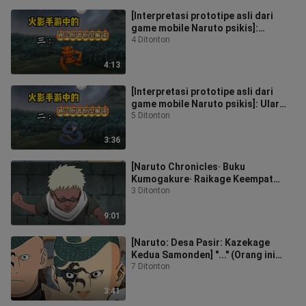
[Interpretasi prototipe asli dari
game mobile Naruto psikis]:
Gamakichi
4 Ditonton
4:13
[Interpretasi prototipe asli dari
game mobile Naruto psikis]: Ular
Biru
5 Ditonton
3:36
[Naruto Chronicles· Buku
Kumogakure· Raikage Keempat
Aiden] "Kau pikir kau bisa
3 Ditonton
menantangku dengan k
9:01
[Naruto: Desa Pasir: Kazekage
Kedua Samonden] "..." (Orang ini
tidak pernah berbicara dalam novel
7 Ditonton
as
3:41