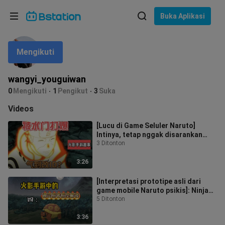
Pilih bahasa
Buka Aplikasi
English
Mengikuti
Bahasa: Bahasa Indonesia
ภาษาไทย
wangyi_youguiwan
asuk
0
Mengikuti
1
Pengikut
3
Suka
Tiếng Việt
Videos
Bahasa Indonesia
[Lucu di Game Seluler Naruto]
Intinya, tetap nggak disarankan
Bahasa Melayu
kalian pake nama game kayak gini...
3 Ditonton
3:26
[Interpretasi prototipe asli dari
game mobile Naruto psikis]: Ninja
Turtles
5 Ditonton
3:36