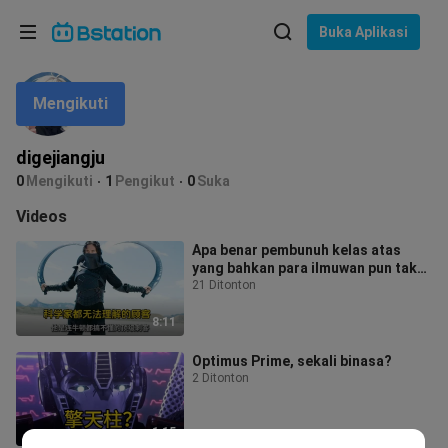
Pilih bahasa
Buka Aplikasi
English
Mengikuti
Bahasa: Bahasa Indonesia
ภาษาไทย
digejiangju
asuk
0
Mengikuti
1
Pengikut
0
Suka
Tiếng Việt
Videos
Bahasa Indonesia
Apa benar pembunuh kelas atas
yang bahkan para ilmuwan pun tak
Bahasa Melayu
mengerti?
21 Ditonton
8:11
Optimus Prime, sekali binasa?
2 Ditonton
1:15